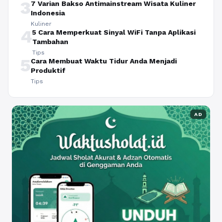
3
7 Varian Bakso Antimainstream Wisata Kuliner
Indonesia
Kuliner
4
5 Cara Memperkuat Sinyal WiFi Tanpa Aplikasi
Tambahan
Tips
5
Cara Membuat Waktu Tidur Anda Menjadi
Produktif
Tips
AD