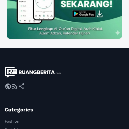
public
rss_feed
share
Categories
Fashion