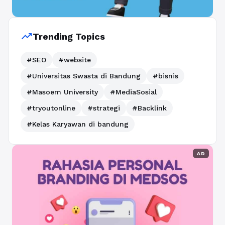
trending_up
Trending Topics
#SEO
#website
#Universitas Swasta di Bandung
#bisnis
#Masoem University
#MediaSosial
#tryoutonline
#strategi
#Backlink
#Kelas Karyawan di bandung
AD