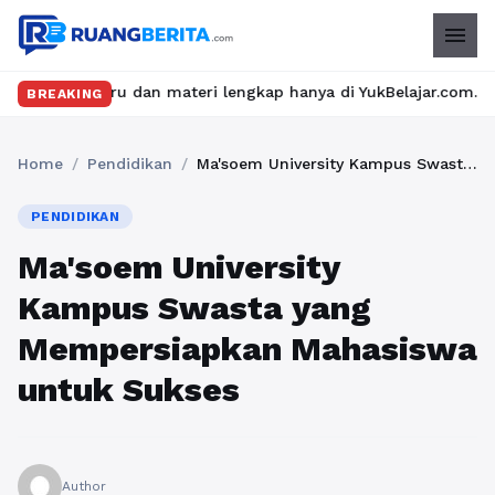
menu
ru dan materi lengkap hanya di YukBelajar.com. Mulai langkah suk
BREAKING
Home
/
Pendidikan
/
Ma'soem University Kampus Swasta yang Mempersiapkan Mahasiswa untuk Sukses
PENDIDIKAN
Ma'soem University
Kampus Swasta yang
Mempersiapkan Mahasiswa
untuk Sukses
Author