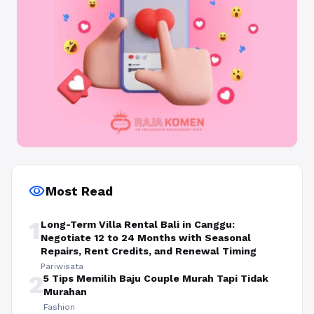
visibility
Most Read
1
Long-Term Villa Rental Bali in Canggu:
Negotiate 12 to 24 Months with Seasonal
Repairs, Rent Credits, and Renewal Timing
Pariwisata
2
5 Tips Memilih Baju Couple Murah Tapi Tidak
Murahan
Fashion