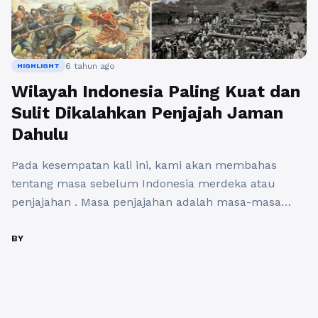
6 tahun ago
HIGHLIGHT
Wilayah Indonesia Paling Kuat dan
Sulit Dikalahkan Penjajah Jaman
Dahulu
Pada kesempatan kali ini, kami akan membahas
tentang masa sebelum Indonesia merdeka atau
penjajahan . Masa penjajahan adalah masa-masa
yang paling pahit dan sulit bagi bangsa Indonesia.
Banyak makanan pokok diambil, kaum pribumi yang
BY
dipaksa untuk bekerja tanpa upah (kerja rodi), hingga
banyaknya kasus eksekusi yang sadis. Oleh karena
itu, ada beberapa wilayah Indonesia yang ...
Baca
Selengkapnya