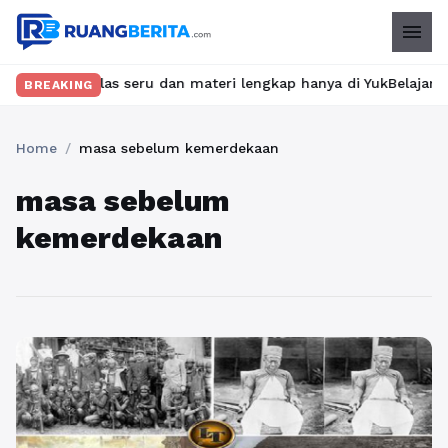
menu
kan kelas seru dan materi lengkap hanya di YukBelajar.com. Mula
BREAKING
Home
/
masa sebelum kemerdekaan
masa sebelum
kemerdekaan