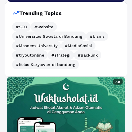
trending_up
Trending Topics
#SEO
#website
#Universitas Swasta di Bandung
#bisnis
#Masoem University
#MediaSosial
#tryoutonline
#strategi
#Backlink
#Kelas Karyawan di bandung
AD