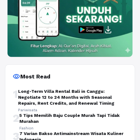
visibility
Most Read
1
Long-Term Villa Rental Bali in Canggu:
Negotiate 12 to 24 Months with Seasonal
Repairs, Rent Credits, and Renewal Timing
Pariwisata
2
5 Tips Memilih Baju Couple Murah Tapi Tidak
Murahan
Fashion
3
7 Varian Bakso Antimainstream Wisata Kuliner
Indonesia