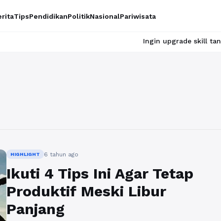
rita
Tips
Pendidikan
Politik
Nasional
Pariwisata
Ingin upgrade skill tanpa ribet? 
6 tahun ago
HIGHLIGHT
Ikuti 4 Tips Ini Agar Tetap
Produktif Meski Libur
Panjang