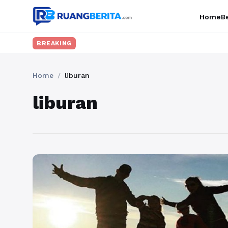
Home
Be
BREAKING
Home
/
liburan
liburan