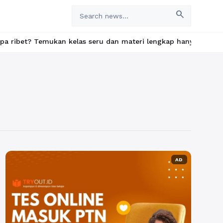
search
Temukan kelas seru dan materi lengkap hanya di YukBelajar.com. 
AD