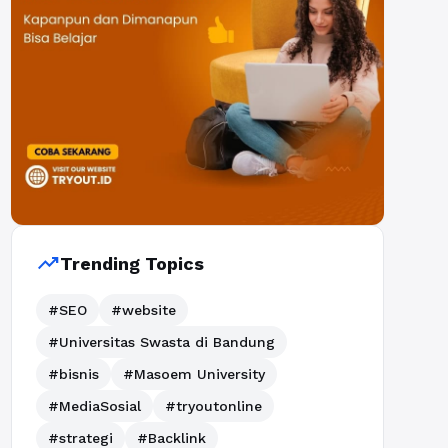
trending_up
Trending Topics
#SEO
#website
#Universitas Swasta di Bandung
#bisnis
#Masoem University
#MediaSosial
#tryoutonline
#strategi
#Backlink