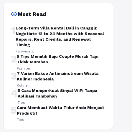
visibility
Most Read
1
Long-Term Villa Rental Bali in Canggu:
Negotiate 12 to 24 Months with Seasonal
Repairs, Rent Credits, and Renewal
Timing
Pariwisata
2
5 Tips Memilih Baju Couple Murah Tapi
Tidak Murahan
Fashion
3
7 Varian Bakso Antimainstream Wisata
Kuliner Indonesia
Kuliner
4
5 Cara Memperkuat Sinyal WiFi Tanpa
Aplikasi Tambahan
Tips
5
Cara Membuat Waktu Tidur Anda Menjadi
Produktif
Tips