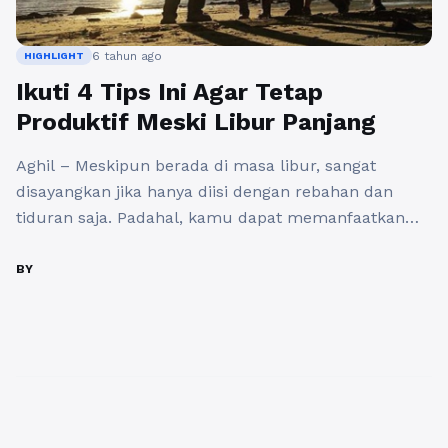
6 tahun ago
HIGHLIGHT
Ikuti 4 Tips Ini Agar Tetap
Produktif Meski Libur Panjang
Aghil – Meskipun berada di masa libur, sangat
disayangkan jika hanya diisi dengan rebahan dan
tiduran saja. Padahal, kamu dapat memanfaatkan
waktu tersebut dengan lebih produktif dan
berkualitas. Melansir dari akun Instagram resmi
BY
Kementrian Ketenagakerjaan, @kemnaker, berikut 4
tips untuk mengisi liburan kamu dengan lebih
produktif. Tetapkan Jadwal Tidur Meskipun hari
libur, bukan berarti kamu ...
Baca Selengkapnya