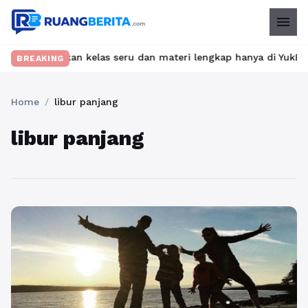
menu
? Temukan kelas seru dan materi lengkap hanya di YukBelajar.com
BREAKING
Home
/
libur panjang
libur panjang