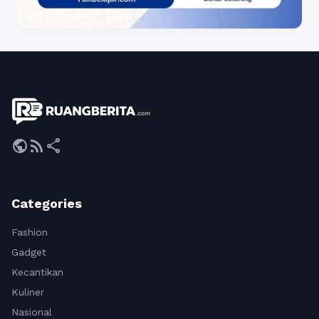
public
rss_feed
share
Categories
Fashion
Gadget
Kecantikan
Kuliner
Nasional