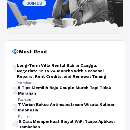
visibility
Most Read
1
Long-Term Villa Rental Bali in Canggu:
Negotiate 12 to 24 Months with Seasonal
Repairs, Rent Credits, and Renewal Timing
Pariwisata
2
5 Tips Memilih Baju Couple Murah Tapi Tidak
Murahan
Fashion
3
7 Varian Bakso Antimainstream Wisata Kuliner
Indonesia
Kuliner
4
5 Cara Memperkuat Sinyal WiFi Tanpa Aplikasi
Tambahan