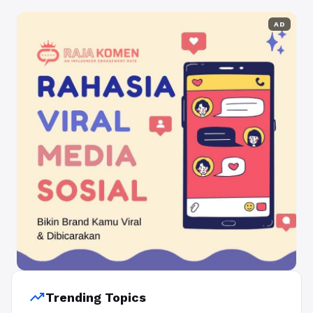
AD
trending_up
Trending Topics