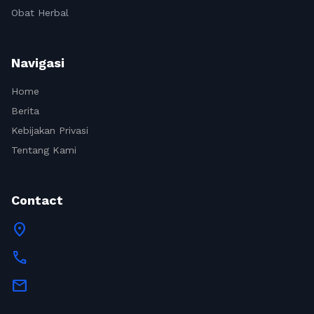
Obat Herbal
Navigasi
Home
Berita
Kebijakan Privasi
Tentang Kami
Contact
location_on
call
mail