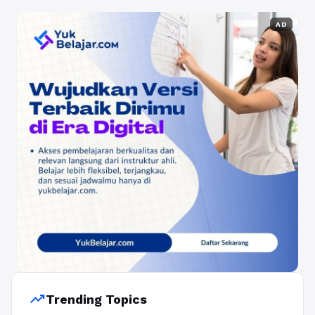
AD
trending_up
Trending Topics