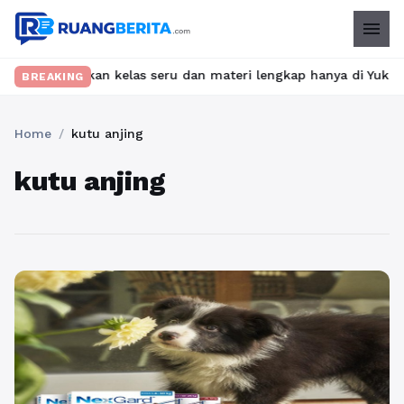
menu
t? Temukan kelas seru dan materi lengkap hanya di YukBelajar.com
BREAKING
Home
/
kutu anjing
kutu anjing