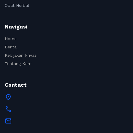
Obat Herbal
Navigasi
Home
Berita
Kebijakan Privasi
Tentang Kami
Contact
location_on
call
mail