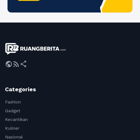
public
rss_feed
share
Categories
Fashion
Gadget
Kecantikan
Kuliner
Nasional