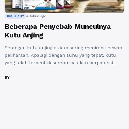
4 tahun ago
HIGHLIGHT
Beberapa Penyebab Munculnya
Kutu Anjing
Serangan kutu anjing cukup sering menimpa hewan
peliharaan. Apalagi dengan suhu yang tepat, kutu
yang telah terbentuk sempurna akan berpotensi
untuk bertahan hidup di dalam telurnya sampai 10
hari. Air liur yang akan dihasilkan kutu bisa
BY
menyebabkan anjing merasa sangat gatal. Jika Anda
tidak segera dibasmi, kutu bisa menjadi infeksi
bakteri sekunder dan bisa juga ...
Baca Selengkapnya