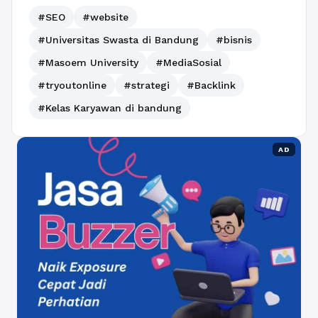
#SEO
#website
#Universitas Swasta di Bandung
#bisnis
#Masoem University
#MediaSosial
#tryoutonline
#strategi
#Backlink
#Kelas Karyawan di bandung
AD