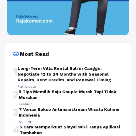
visibility
Most Read
1
Long-Term Villa Rental Bali in Canggu:
Negotiate 12 to 24 Months with Seasonal
Repairs, Rent Credits, and Renewal Timing
Pariwisata
2
5 Tips Memilih Baju Couple Murah Tapi Tidak
Murahan
Fashion
3
7 Varian Bakso Antimainstream Wisata Kuliner
Indonesia
Kuliner
4
5 Cara Memperkuat Sinyal WiFi Tanpa Aplikasi
Tambahan