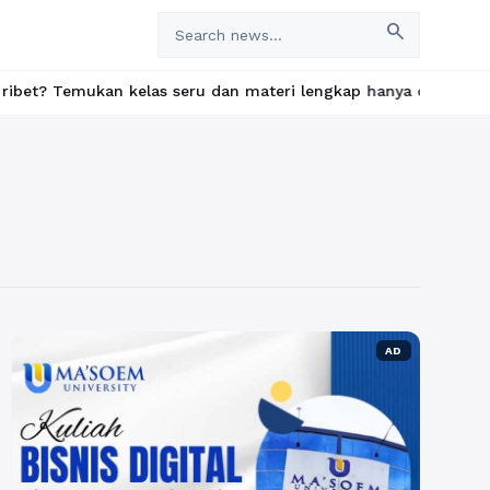
search
mukan kelas seru dan materi lengkap hanya di YukBelajar.com. Mu
AD