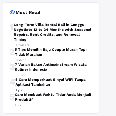
visibility
Most Read
1
Long-Term Villa Rental Bali in Canggu:
Negotiate 12 to 24 Months with Seasonal
Repairs, Rent Credits, and Renewal
Timing
Pariwisata
2
5 Tips Memilih Baju Couple Murah Tapi
Tidak Murahan
Fashion
3
7 Varian Bakso Antimainstream Wisata
Kuliner Indonesia
Kuliner
4
5 Cara Memperkuat Sinyal WiFi Tanpa
Aplikasi Tambahan
Tips
5
Cara Membuat Waktu Tidur Anda Menjadi
Produktif
Tips