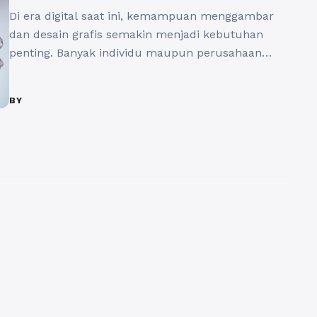
Di era digital saat ini, kemampuan menggambar
dan desain grafis semakin menjadi kebutuhan
penting. Banyak individu maupun perusahaan
yang memahami pentingnya memiliki materi
visual untuk menarik perhatian audiens. Oleh
BY
karena itu, kursus desain grafis menjadi salah satu
pilihan yang populer untuk meningkatkan
keterampilan. Bagi mereka yang memiliki bisnis di
bidang ini, melakukan promosi website kursus ...
Baca Selengkapnya