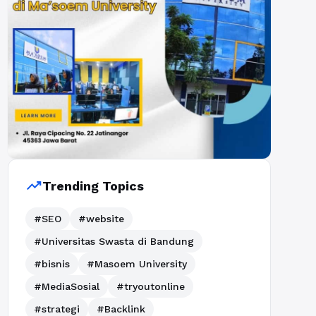
trending_up
Trending Topics
#SEO
#website
#Universitas Swasta di Bandung
#bisnis
#Masoem University
#MediaSosial
#tryoutonline
#strategi
#Backlink