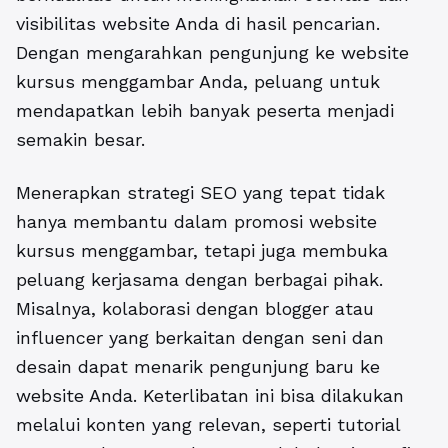
visibilitas website Anda di hasil pencarian.
Dengan mengarahkan pengunjung ke website
kursus menggambar Anda, peluang untuk
mendapatkan lebih banyak peserta menjadi
semakin besar.
Menerapkan strategi SEO yang tepat tidak
hanya membantu dalam promosi website
kursus menggambar, tetapi juga membuka
peluang kerjasama dengan berbagai pihak.
Misalnya, kolaborasi dengan blogger atau
influencer yang berkaitan dengan seni dan
desain dapat menarik pengunjung baru ke
website Anda. Keterlibatan ini bisa dilakukan
melalui konten yang relevan, seperti tutorial