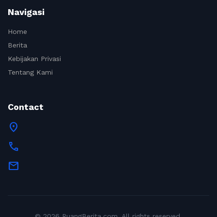
Navigasi
Home
Berita
Kebijakan Privasi
Tentang Kami
Contact
location_on
call
mail
© 2026 RuangBerita.com. All rights reserved.