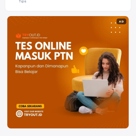
Tips
AD