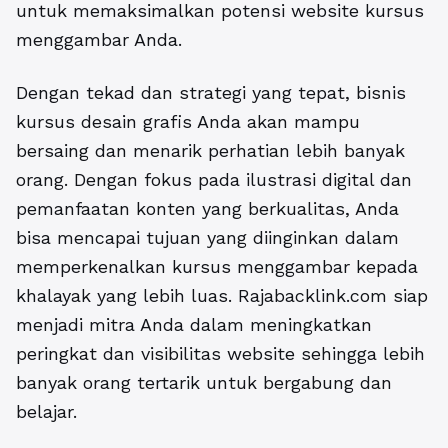
untuk memaksimalkan potensi website kursus
menggambar Anda.
Dengan tekad dan strategi yang tepat, bisnis
kursus desain grafis Anda akan mampu
bersaing dan menarik perhatian lebih banyak
orang. Dengan fokus pada ilustrasi digital dan
pemanfaatan konten yang berkualitas, Anda
bisa mencapai tujuan yang diinginkan dalam
memperkenalkan kursus menggambar kepada
khalayak yang lebih luas. Rajabacklink.com siap
menjadi mitra Anda dalam meningkatkan
peringkat dan visibilitas website sehingga lebih
banyak orang tertarik untuk bergabung dan
belajar.