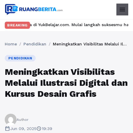
menu
i YukBelajar.com. Mulai langkah suksesmu hari ini! • Mau lulus?
BREAKING
Home
/
Pendidikan
/
Meningkatkan Visibilitas Melalui Ilustrasi Digital dan Kursus Desain Grafis
PENDIDIKAN
Meningkatkan Visibilitas
Melalui Ilustrasi Digital dan
Kursus Desain Grafis
Author
calendar_today
schedule
Jun 09, 2025
19:39