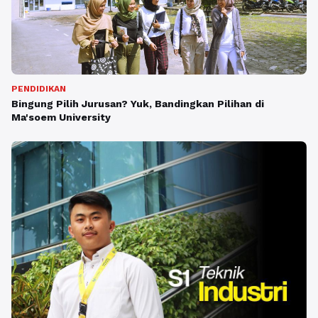
PENDIDIKAN
Bingung Pilih Jurusan? Yuk, Bandingkan Pilihan di
Ma'soem University