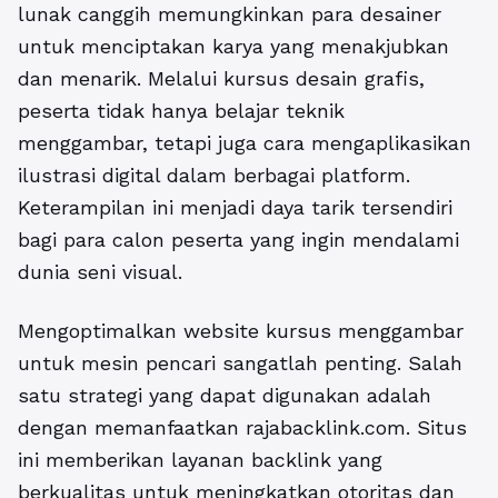
lunak canggih memungkinkan para desainer
untuk menciptakan karya yang menakjubkan
dan menarik. Melalui kursus desain grafis,
peserta tidak hanya belajar teknik
menggambar, tetapi juga cara mengaplikasikan
ilustrasi digital dalam berbagai platform.
Keterampilan ini menjadi daya tarik tersendiri
bagi para calon peserta yang ingin mendalami
dunia seni visual.
Mengoptimalkan website kursus menggambar
untuk mesin pencari sangatlah penting. Salah
satu strategi yang dapat digunakan adalah
dengan memanfaatkan rajabacklink.com. Situs
ini memberikan layanan backlink yang
berkualitas untuk meningkatkan otoritas dan