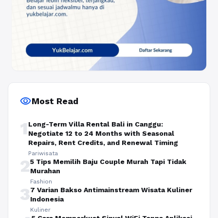
visibility
Most Read
1
Long-Term Villa Rental Bali in Canggu:
Negotiate 12 to 24 Months with Seasonal
Repairs, Rent Credits, and Renewal Timing
Pariwisata
2
5 Tips Memilih Baju Couple Murah Tapi Tidak
Murahan
Fashion
3
7 Varian Bakso Antimainstream Wisata Kuliner
Indonesia
Kuliner