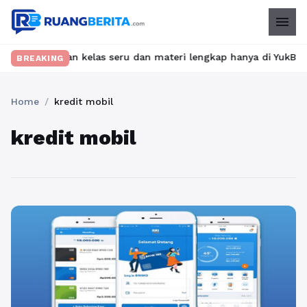
menu
 Temukan kelas seru dan materi lengkap hanya di YukBelajar.com.
BREAKING
Home
/
kredit mobil
kredit mobil