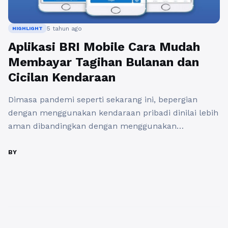
5 tahun ago
HIGHLIGHT
Aplikasi BRI Mobile Cara Mudah
Membayar Tagihan Bulanan dan
Cicilan Kendaraan
Dimasa pandemi seperti sekarang ini, bepergian
dengan menggunakan kendaraan pribadi dinilai lebih
aman dibandingkan dengan menggunakan
kendaraan umum. Dan mobil menjadi salah satu
solusi tepat atas kebutuhan mobilitas sebagian besar
BY
masyarakat. Dengan memiliki mobil, maka akan lebih
fleksibel dan praktis ketika ingin bepergian atau
melakukan aktivitas harian. Karena hal tersebut, ini
membuat permintaan kendaraanpun semakin ...
Baca Selengkapnya