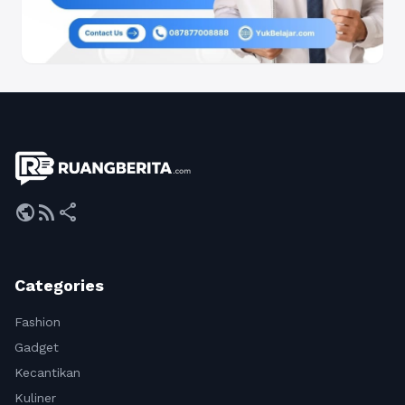
public
rss_feed
share
Categories
Fashion
Gadget
Kecantikan
Kuliner