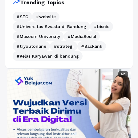
trending_up
Trending Topics
#SEO
#website
#Universitas Swasta di Bandung
#bisnis
#Masoem University
#MediaSosial
#tryoutonline
#strategi
#Backlink
#Kelas Karyawan di bandung
AD