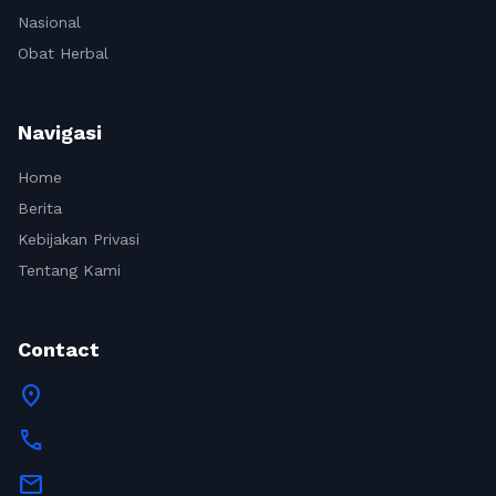
Nasional
Obat Herbal
Navigasi
Home
Berita
Kebijakan Privasi
Tentang Kami
Contact
location_on
call
mail