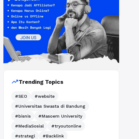
trending_up
Trending Topics
#SEO
#website
#Universitas Swasta di Bandung
#bisnis
#Masoem University
#MediaSosial
#tryoutonline
#strategi
#Backlink