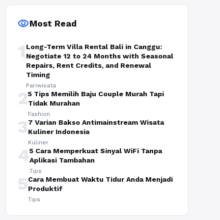
visibility
Most Read
1
Long-Term Villa Rental Bali in Canggu:
Negotiate 12 to 24 Months with Seasonal
Repairs, Rent Credits, and Renewal
Timing
Pariwisata
2
5 Tips Memilih Baju Couple Murah Tapi
Tidak Murahan
Fashion
3
7 Varian Bakso Antimainstream Wisata
Kuliner Indonesia
Kuliner
4
5 Cara Memperkuat Sinyal WiFi Tanpa
Aplikasi Tambahan
Tips
5
Cara Membuat Waktu Tidur Anda Menjadi
Produktif
Tips