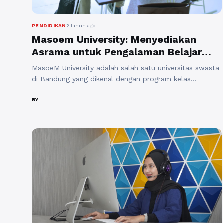
PENDIDIKAN
2 tahun ago
Masoem University: Menyediakan
Asrama untuk Pengalaman Belajar
yang Optimal
MasoeM University adalah salah satu universitas swasta
di Bandung yang dikenal dengan program kelas
karyawan. Universitas ini memberikan kesempatan
kepada para pekerja dan profesional untuk tetap
BY
melanjutkan pendidikan tinggi mereka tanpa harus
meninggalkan pekerjaan utama. Selain itu, MasoeM
University juga menawarkan kemudahan bagi mahasiswa
dengan menyediakan asrama yang memungkinkan
mereka untuk tinggal di lingkungan belajar ...
Baca
Selengkapnya