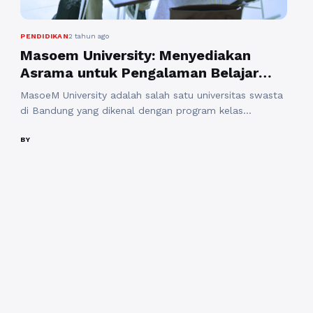
PENDIDIKAN
2 tahun ago
Masoem University: Menyediakan
Asrama untuk Pengalaman Belajar
yang Optimal
MasoeM University adalah salah satu universitas swasta
di Bandung yang dikenal dengan program kelas
karyawan. Universitas ini memberikan kesempatan
kepada para pekerja dan profesional untuk tetap
BY
melanjutkan pendidikan tinggi mereka tanpa harus
meninggalkan pekerjaan utama. Selain itu, MasoeM
University juga menawarkan kemudahan bagi mahasiswa
dengan menyediakan asrama yang memungkinkan
mereka untuk tinggal di lingkungan belajar ...
Baca
Selengkapnya