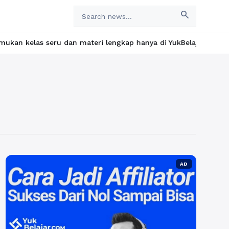
search
s seru dan materi lengkap hanya di YukBelajar.com. Mulai langka
AD