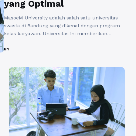
yang Optimal
MasoeM University adalah salah satu universitas
swasta di Bandung yang dikenal dengan program
kelas karyawan. Universitas ini memberikan
kesempatan kepada para pekerja dan profesional
untuk tetap melanjutkan pendidikan tinggi mereka
BY
tanpa harus meninggalkan pekerjaan utama.
Selain itu, MasoeM University juga menawarkan
kemudahan bagi mahasiswa dengan menyediakan
asrama yang memungkinkan mereka untuk
tinggal di lingkungan belajar ...
Baca Selengkapnya