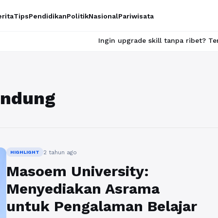
rita
Tips
Pendidikan
Politik
Nasional
Pariwisata
Ingin upgrade skill tanpa ribet? Temukan kela
andung
2 tahun ago
HIGHLIGHT
Masoem University:
Menyediakan Asrama
untuk Pengalaman Belajar