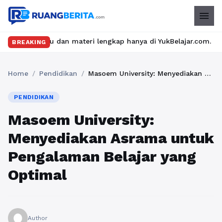
menu
ru dan materi lengkap hanya di YukBelajar.com. Mulai langkah suk
BREAKING
Home
/
Pendidikan
/
Masoem University: Menyediakan Asrama untuk Pengalaman Belajar yang Optimal
PENDIDIKAN
Masoem University:
Menyediakan Asrama untuk
Pengalaman Belajar yang
Optimal
Author