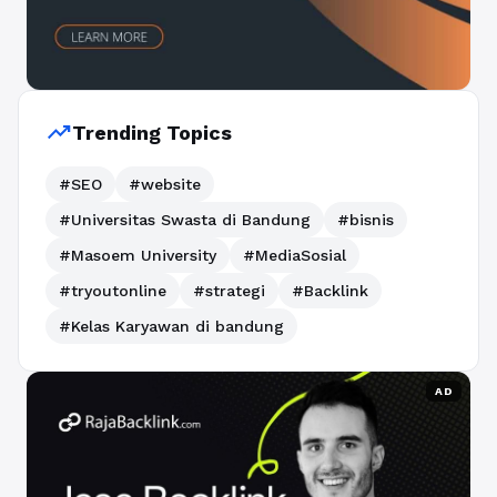
trending_up
Trending Topics
#SEO
#website
#Universitas Swasta di Bandung
#bisnis
#Masoem University
#MediaSosial
#tryoutonline
#strategi
#Backlink
#Kelas Karyawan di bandung
AD