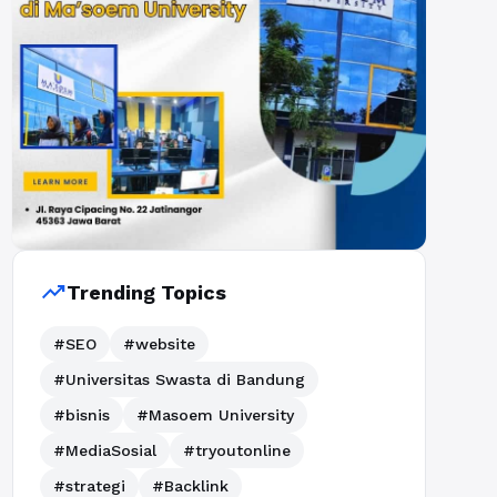
trending_up
Trending Topics
#SEO
#website
#Universitas Swasta di Bandung
#bisnis
#Masoem University
#MediaSosial
#tryoutonline
#strategi
#Backlink