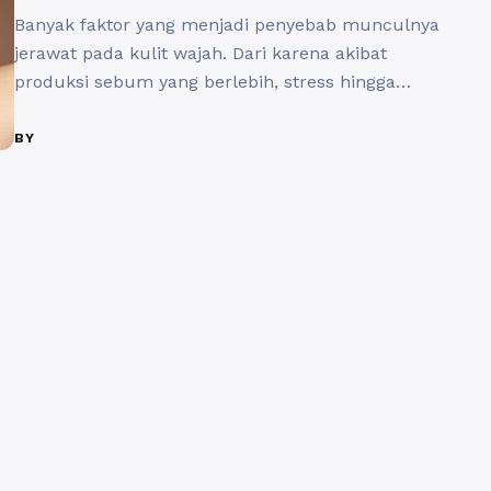
Banyak faktor yang menjadi penyebab munculnya
jerawat pada kulit wajah. Dari karena akibat
produksi sebum yang berlebih, stress hingga
karena hormone. Oleh karena itu penting sekali
memilih skincare yang tepat agar kondisi kulit
BY
berjerawat. Bekas jerawat bagi para wanita
tentunya sangat mengganggu dan membuat
merasa tidak percaya diri. Dimana luka bekas
jerawat terbentuk ketika kulit ...
Baca
Selengkapnya