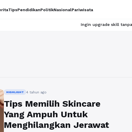
rita
Tips
Pendidikan
Politik
Nasional
Pariwisata
Ingin upgrade skill tanpa ribet? Te
4 tahun ago
HIGHLIGHT
Tips Memilih Skincare
Yang Ampuh Untuk
Menghilangkan Jerawat