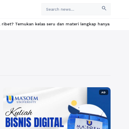
search
mukan kelas seru dan materi lengkap hanya di YukBelajar.com. Mu
AD