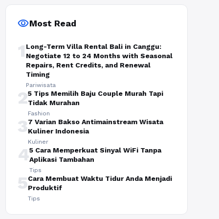
visibility
Most Read
1
Long-Term Villa Rental Bali in Canggu:
Negotiate 12 to 24 Months with Seasonal
Repairs, Rent Credits, and Renewal
Timing
Pariwisata
2
5 Tips Memilih Baju Couple Murah Tapi
Tidak Murahan
Fashion
3
7 Varian Bakso Antimainstream Wisata
Kuliner Indonesia
Kuliner
4
5 Cara Memperkuat Sinyal WiFi Tanpa
Aplikasi Tambahan
Tips
5
Cara Membuat Waktu Tidur Anda Menjadi
Produktif
Tips