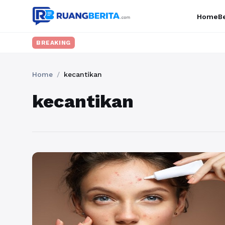
Home
Be
BREAKING
Home
/
kecantikan
kecantikan