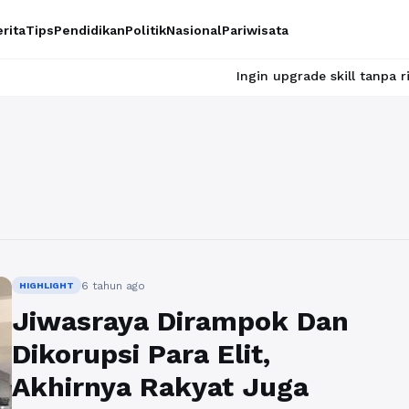
rita
Tips
Pendidikan
Politik
Nasional
Pariwisata
Ingin upgrade skill tanpa ribet? Temu
6 tahun ago
HIGHLIGHT
Jiwasraya Dirampok Dan
Dikorupsi Para Elit,
Akhirnya Rakyat Juga