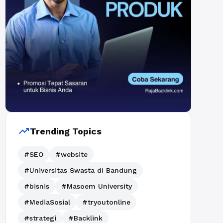
trending_up
Trending Topics
#SEO
#website
#Universitas Swasta di Bandung
#bisnis
#Masoem University
#MediaSosial
#tryoutonline
#strategi
#Backlink