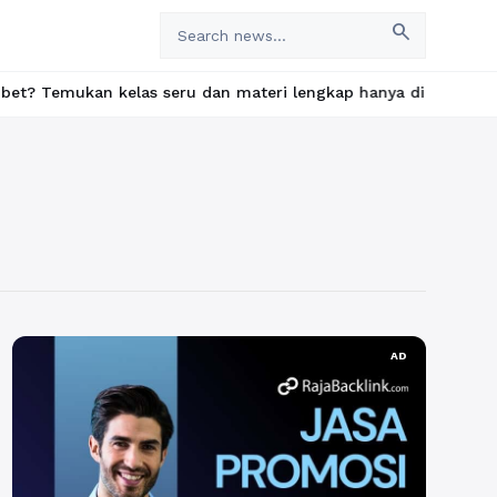
search
kan kelas seru dan materi lengkap hanya di YukBelajar.com. Mula
AD