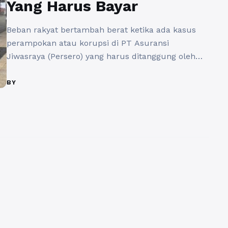
Yang Harus Bayar
Beban rakyat bertambah berat ketika ada kasus
perampokan atau korupsi di PT Asuransi
Jiwasraya (Persero) yang harus ditanggung oleh
negara dan juga rakyat Indonesia. Kasus ini
terkesan seperti permainan dari para elit politik
BY
yang terstruktur dan sistematis. Salah satu
Anggota Komisi XI DPR RI Ecky Awal Mucharam
menolak keras rencana pemerintah yang akan
menyuntikkan uang ...
Baca Selengkapnya