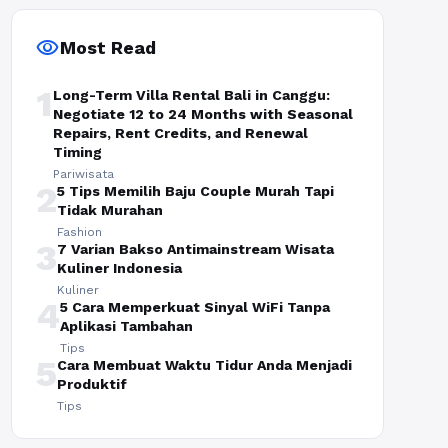
visibility
Most Read
1
Long-Term Villa Rental Bali in Canggu:
Negotiate 12 to 24 Months with Seasonal
Repairs, Rent Credits, and Renewal
Timing
Pariwisata
2
5 Tips Memilih Baju Couple Murah Tapi
Tidak Murahan
Fashion
3
7 Varian Bakso Antimainstream Wisata
Kuliner Indonesia
Kuliner
4
5 Cara Memperkuat Sinyal WiFi Tanpa
Aplikasi Tambahan
Tips
5
Cara Membuat Waktu Tidur Anda Menjadi
Produktif
Tips