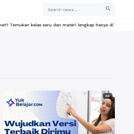
search
an kelas seru dan materi lengkap hanya di YukBelajar.com. Mulai
AD