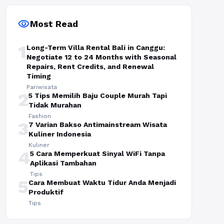
visibility
Most Read
1
Long-Term Villa Rental Bali in Canggu:
Negotiate 12 to 24 Months with Seasonal
Repairs, Rent Credits, and Renewal
Timing
Pariwisata
2
5 Tips Memilih Baju Couple Murah Tapi
Tidak Murahan
Fashion
3
7 Varian Bakso Antimainstream Wisata
Kuliner Indonesia
Kuliner
4
5 Cara Memperkuat Sinyal WiFi Tanpa
Aplikasi Tambahan
Tips
5
Cara Membuat Waktu Tidur Anda Menjadi
Produktif
Tips