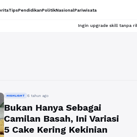
rita
Tips
Pendidikan
Politik
Nasional
Pariwisata
Ingin upgrade skill tanpa ribet? Temuk
6 tahun ago
HIGHLIGHT
Bukan Hanya Sebagai
Camilan Basah, Ini Variasi
5 Cake Kering Kekinian