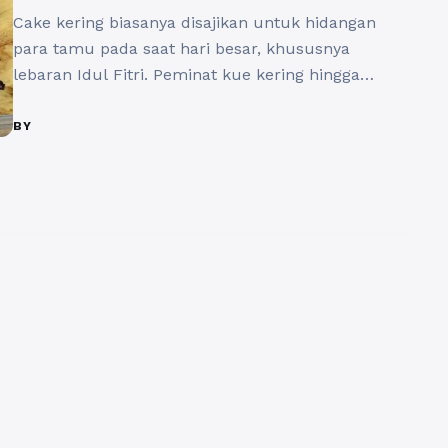
Cake kering biasanya disajikan untuk hidangan
para tamu pada saat hari besar, khususnya
lebaran Idul Fitri. Peminat kue kering hingga
zaman modern ini masih tetap bertahan.
Keunggulannya memiliki ketahanan lebih lama.
BY
Apa saja kue kering yang patut dicoba? Raisin
Cookies Mocaf Campurkan 200 gram margarine
dan 120 gram gula halus, 2 telur diaduk secara
merata. ...
Baca Selengkapnya