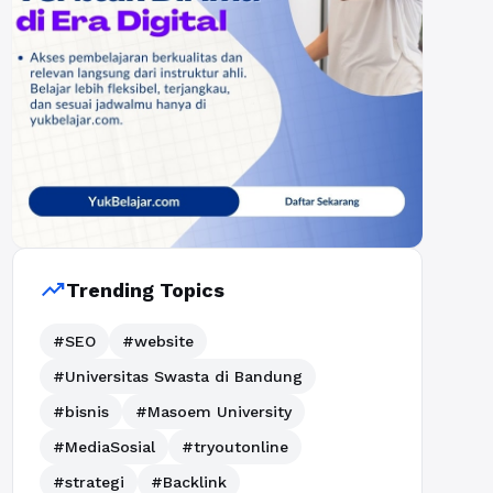
trending_up
Trending Topics
#SEO
#website
#Universitas Swasta di Bandung
#bisnis
#Masoem University
#MediaSosial
#tryoutonline
#strategi
#Backlink