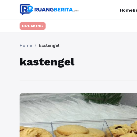
Home
Be
BREAKING
Home
/
kastengel
kastengel