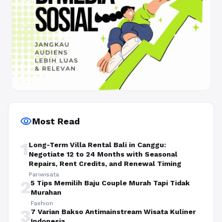
visibility
Most Read
1
Long-Term Villa Rental Bali in Canggu:
Negotiate 12 to 24 Months with Seasonal
Repairs, Rent Credits, and Renewal Timing
Pariwisata
2
5 Tips Memilih Baju Couple Murah Tapi Tidak
Murahan
Fashion
3
7 Varian Bakso Antimainstream Wisata Kuliner
Indonesia