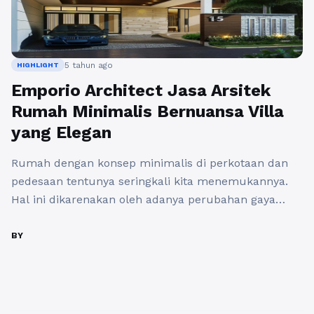
5 tahun ago
HIGHLIGHT
Emporio Architect Jasa Arsitek
Rumah Minimalis Bernuansa Villa
yang Elegan
Rumah dengan konsep minimalis di perkotaan dan
pedesaan tentunya seringkali kita menemukannya.
Hal ini dikarenakan oleh adanya perubahan gaya
atau trend yang disukai masyarakat tentang konsep
hunian yang sederhana akan tetapi memiliki daya
BY
tarik. Dan ini yang membuat banyak orang yang
membangun hunian dengan konsep ini. Ada banyak
hal mengapa rumah dengan konsep minimalis
banyak ...
Baca Selengkapnya