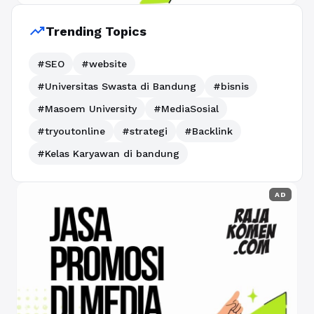
trending_up
Trending Topics
#SEO
#website
#Universitas Swasta di Bandung
#bisnis
#Masoem University
#MediaSosial
#tryoutonline
#strategi
#Backlink
#Kelas Karyawan di bandung
AD