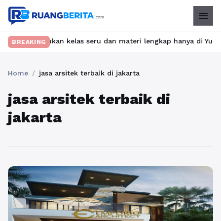
menu
et? Temukan kelas seru dan materi lengkap hanya di YukBelajar.c
BREAKING
Home
/
jasa arsitek terbaik di jakarta
jasa arsitek terbaik di
jakarta