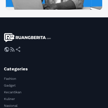
public
rss_feed
share
Categories
Fashion
Gadget
Kecantikan
Kuliner
Nasional