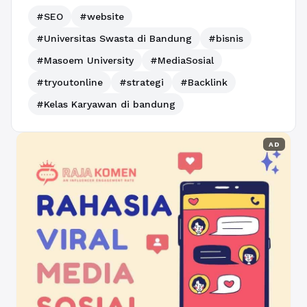
#SEO
#website
#Universitas Swasta di Bandung
#bisnis
#Masoem University
#MediaSosial
#tryoutonline
#strategi
#Backlink
#Kelas Karyawan di bandung
AD