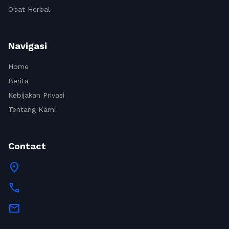
Obat Herbal
Navigasi
Home
Berita
Kebijakan Privasi
Tentang Kami
Contact
location_on
call
mail