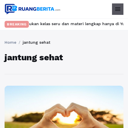
menu
bet? Temukan kelas seru dan materi lengkap hanya di YukBelajar.
BREAKING
Home
/
jantung sehat
jantung sehat