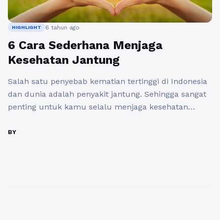
6 tahun ago
HIGHLIGHT
6 Cara Sederhana Menjaga
Kesehatan Jantung
Salah satu penyebab kematian tertinggi di Indonesia
dan dunia adalah penyakit jantung. Sehingga sangat
penting untuk kamu selalu menjaga kesehatan
jantung supaya bisa terhindar dari berbagai penyakiy
yang bisa berakibat fatal. Dalam banyak kasus, ada
BY
penyakit yang sering disebut silent killer yang
seringkali tidak disadari oleh para penderitanya.
Menurut data yang dilansir WHO atau World ...
Baca
Selengkapnya