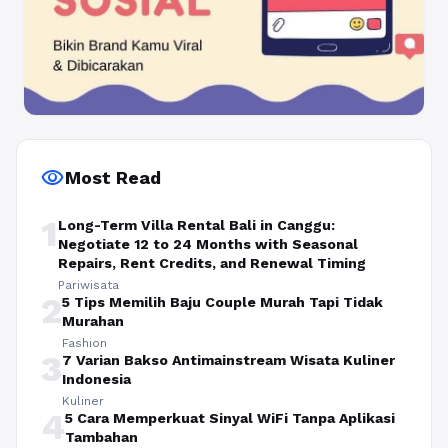
visibility
Most Read
1
Long-Term Villa Rental Bali in Canggu:
Negotiate 12 to 24 Months with Seasonal
Repairs, Rent Credits, and Renewal Timing
Pariwisata
2
5 Tips Memilih Baju Couple Murah Tapi Tidak
Murahan
Fashion
3
7 Varian Bakso Antimainstream Wisata Kuliner
Indonesia
Kuliner
4
5 Cara Memperkuat Sinyal WiFi Tanpa Aplikasi
Tambahan