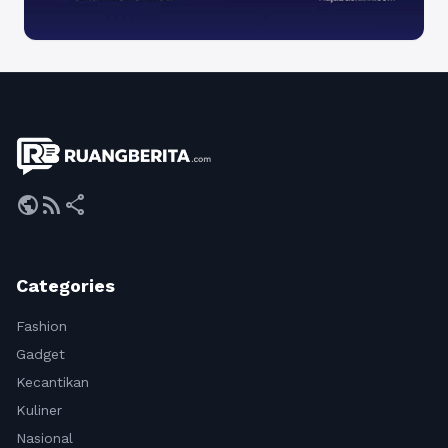
public
rss_feed
share
Categories
Fashion
Gadget
Kecantikan
Kuliner
Nasional