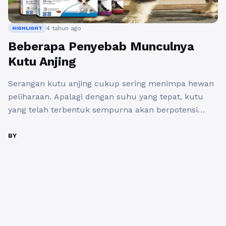
4 tahun ago
HIGHLIGHT
Beberapa Penyebab Munculnya
Kutu Anjing
Serangan kutu anjing cukup sering menimpa hewan
peliharaan. Apalagi dengan suhu yang tepat, kutu
yang telah terbentuk sempurna akan berpotensi
untuk bertahan hidup di dalam telurnya sampai 10
hari. Air liur yang akan dihasilkan kutu bisa
BY
menyebabkan anjing merasa sangat gatal. Jika Anda
tidak segera dibasmi, kutu bisa menjadi infeksi
bakteri sekunder dan bisa juga ...
Baca Selengkapnya