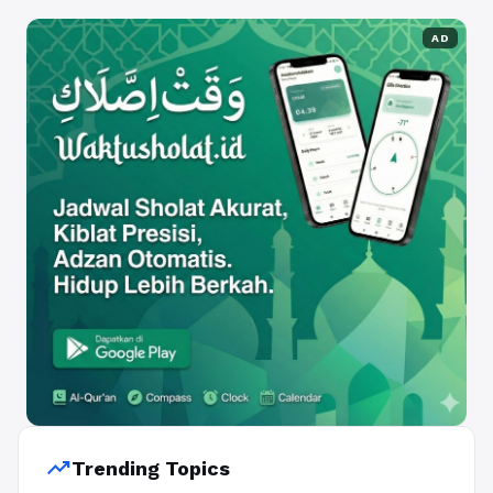
AD
trending_up
Trending Topics