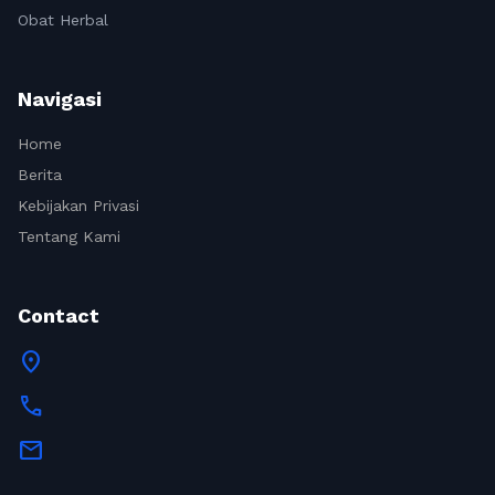
Obat Herbal
Navigasi
Home
Berita
Kebijakan Privasi
Tentang Kami
Contact
location_on
call
mail