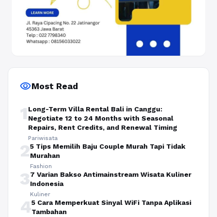
visibility
Most Read
1
Long-Term Villa Rental Bali in Canggu:
Negotiate 12 to 24 Months with Seasonal
Repairs, Rent Credits, and Renewal Timing
Pariwisata
2
5 Tips Memilih Baju Couple Murah Tapi Tidak
Murahan
Fashion
3
7 Varian Bakso Antimainstream Wisata Kuliner
Indonesia
Kuliner
4
5 Cara Memperkuat Sinyal WiFi Tanpa Aplikasi
Tambahan