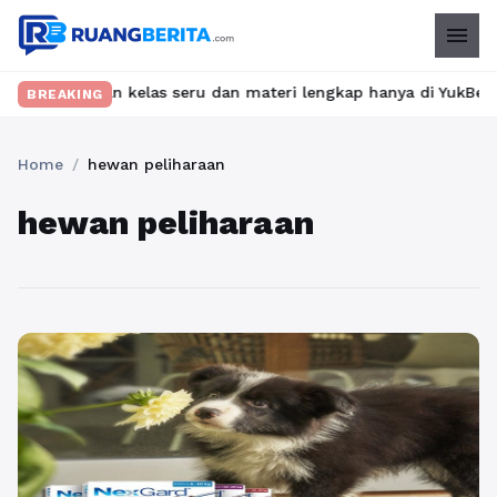
menu
 Temukan kelas seru dan materi lengkap hanya di YukBelajar.com. 
BREAKING
Home
/
hewan peliharaan
hewan peliharaan