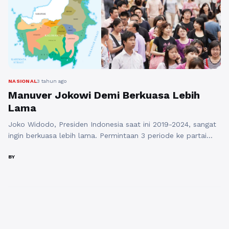
NASIONAL
3 tahun ago
Manuver Jokowi Demi Berkuasa Lebih
Lama
Joko Widodo, Presiden Indonesia saat ini 2019-2024, sangat
ingin berkuasa lebih lama. Permintaan 3 periode ke partai
pengusung, PDI Perjuangan, ditolak. Kemudian langkah
selanjutnya, membuat presiden boneka, dipilihlah Ganjar
BY
Pranowo, disiapkan beberapa bulan sebelumnya. Ganjar
dibawa kemana-mana pada saat Presiden melakukan
kunjungan ke Jawa Tengah, yang mana Ganjar yang menjadi
Gubernurnya. Pakta integritas tiap kepala ...
Baca
Selengkapnya