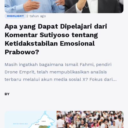
2 tahun ago
HIGHLIGHT
Apa yang Dapat Dipelajari dari
Komentar Sutiyoso tentang
Ketidakstabilan Emosional
Prabowo?
Masih ingatkah bagaimana Ismail Fahmi, pendiri
Drone Emprit, telah mempublikasikan analisis
terbaru melalui akun media sosial X? Fokus dari
telaah ini adalah pada percakapan yang terjadi di X
terkait ketiga calon presiden RI: Anies, Prabowo, dan
BY
Ganjar mulai dari tanggal 3 Februari pukul 00.00
WIB hingga 4 Februari pukul 11.59 WIB. Disebutkan
bahwa Anies dan ...
Baca Selengkapnya