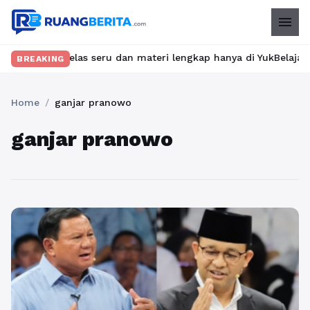
menu
ukan kelas seru dan materi lengkap hanya di YukBelajar.com. Mul
BREAKING
Home
/
ganjar pranowo
ganjar pranowo