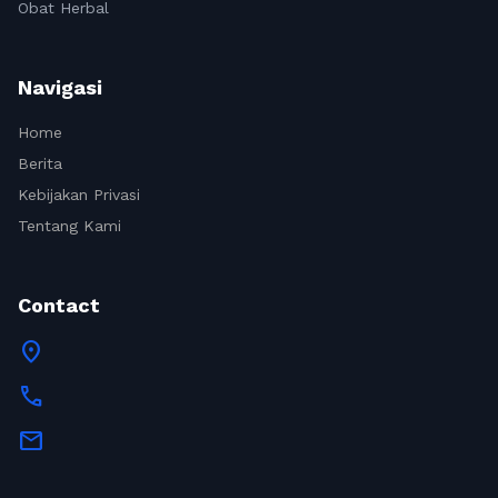
Obat Herbal
Navigasi
Home
Berita
Kebijakan Privasi
Tentang Kami
Contact
location_on
call
mail