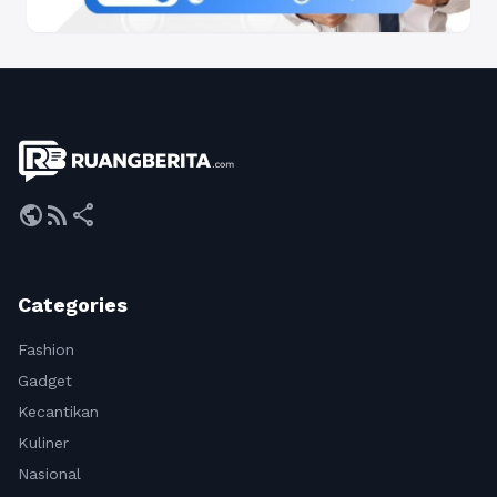
public
rss_feed
share
Categories
Fashion
Gadget
Kecantikan
Kuliner
Nasional