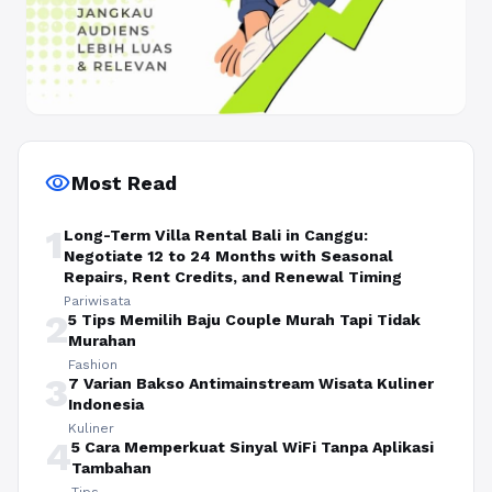
visibility
Most Read
1
Long-Term Villa Rental Bali in Canggu:
Negotiate 12 to 24 Months with Seasonal
Repairs, Rent Credits, and Renewal Timing
Pariwisata
2
5 Tips Memilih Baju Couple Murah Tapi Tidak
Murahan
Fashion
3
7 Varian Bakso Antimainstream Wisata Kuliner
Indonesia
Kuliner
4
5 Cara Memperkuat Sinyal WiFi Tanpa Aplikasi
Tambahan
Tips