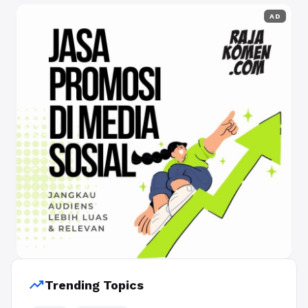
AD
trending_up
Trending Topics