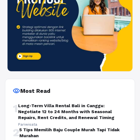
visibility
Most Read
1
Long-Term Villa Rental Bali in Canggu:
Negotiate 12 to 24 Months with Seasonal
Repairs, Rent Credits, and Renewal Timing
Pariwisata
2
5 Tips Memilih Baju Couple Murah Tapi Tidak
Murahan