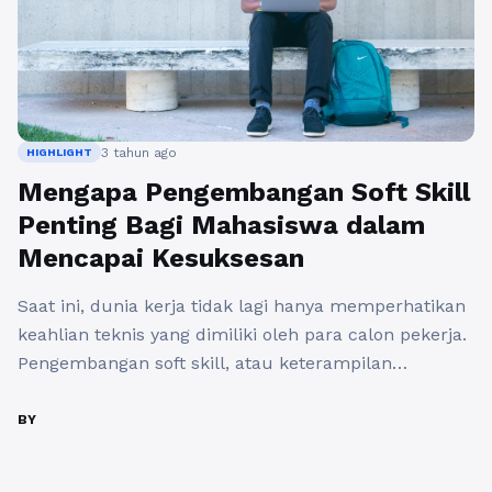
3 tahun ago
HIGHLIGHT
Mengapa Pengembangan Soft Skill
Penting Bagi Mahasiswa dalam
Mencapai Kesuksesan
Saat ini, dunia kerja tidak lagi hanya memperhatikan
keahlian teknis yang dimiliki oleh para calon pekerja.
Pengembangan soft skill, atau keterampilan
personal, juga menjadi sangat penting dalam meraih
kesuksesan masa depan. Mahasiswa yang hanya
BY
fokus pada akademik semata dapat kehilangan daya
saing di dunia pekerjaan yang semakin kompetitif ini.