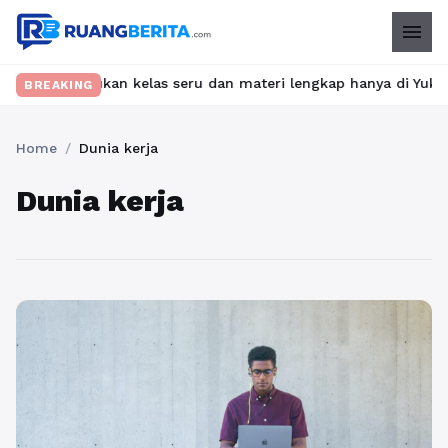
menu
t? Temukan kelas seru dan materi lengkap hanya di YukBelajar.co
BREAKING
Home
/
Dunia kerja
Dunia kerja