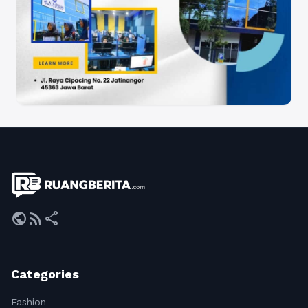
public
rss_feed
share
Categories
Fashion