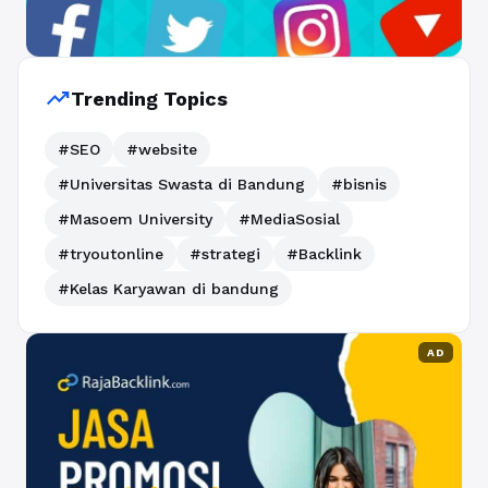
trending_up
Trending Topics
#SEO
#website
#Universitas Swasta di Bandung
#bisnis
#Masoem University
#MediaSosial
#tryoutonline
#strategi
#Backlink
#Kelas Karyawan di bandung
AD