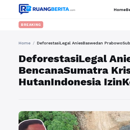
Home
Be
BREAKING
Home
/
DeforestasiLegal AniesBaswedan PrabowoSubi
DeforestasiLegal An
BencanaSumatra Kris
HutanIndonesia IzinK