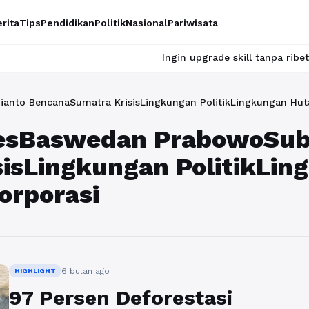
rita
Tips
Pendidikan
Politik
Nasional
Pariwisata
Ingin upgrade skill tanpa ribet? Temukan
anto BencanaSumatra KrisisLingkungan PolitikLingkungan Huta
iesBaswedan PrabowoSub
isLingkungan PolitikLin
orporasi
6 bulan ago
HIGHLIGHT
97 Persen Deforestasi