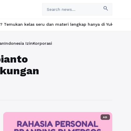
search
 kelas seru dan materi lengkap hanya di YukBelajar.com. Mulai la
nIndonesia IzinKorporasi
ianto
gkungan
AD