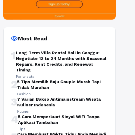
visibility
Most Read
1
Long-Term Villa Rental Bali in Canggu:
Negotiate 12 to 24 Months with Seasonal
Repairs, Rent Credits, and Renewal
Timing
Pariwisata
2
5 Tips Memilih Baju Couple Murah Tapi
Tidak Murahan
Fashion
3
7 Varian Bakso Antimainstream Wisata
Kuliner Indonesia
Kuliner
4
5 Cara Memperkuat Sinyal WiFi Tanpa
Aplikasi Tambahan
Tips
Cara Membuat Waktu Tidur Anda Menjadi