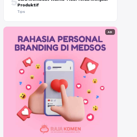
5
Produktif
Tips
AD