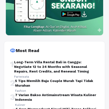
visibility
Most Read
1
Long-Term Villa Rental Bali in Canggu:
Negotiate 12 to 24 Months with Seasonal
Repairs, Rent Credits, and Renewal Timing
Pariwisata
2
5 Tips Memilih Baju Couple Murah Tapi Tidak
Murahan
Fashion
3
7 Varian Bakso Antimainstream Wisata Kuliner
Indonesia
Kuliner