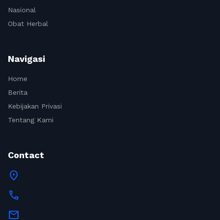
Nasional
Obat Herbal
Navigasi
Home
Berita
Kebijakan Privasi
Tentang Kami
Contact
location_on
call
mail