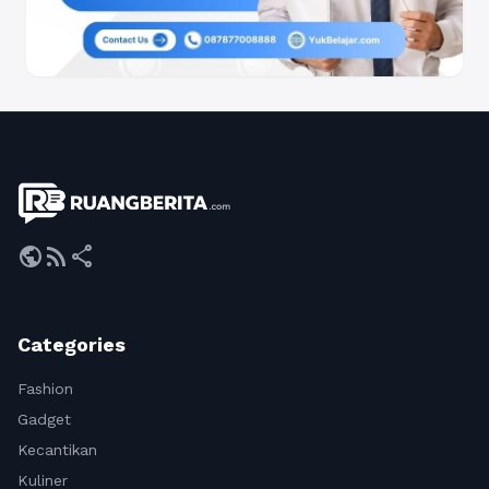
public
rss_feed
share
Categories
Fashion
Gadget
Kecantikan
Kuliner