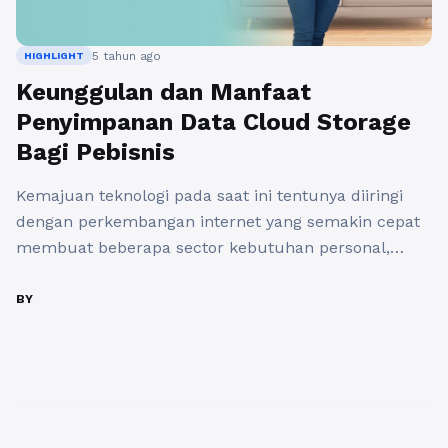
5 tahun ago
HIGHLIGHT
Keunggulan dan Manfaat
Penyimpanan Data Cloud Storage
Bagi Pebisnis
Kemajuan teknologi pada saat ini tentunya diiringi
dengan perkembangan internet yang semakin cepat
membuat beberapa sector kebutuhan personal,
bisnis hingga edukasipun terus berinovasi untuk
menyesuaikannya. Dan salah satu inovasi yang saat
BY
ini mulai banyak digunakan untuk menunjang
aktivitas sehari-hari adalah dalam hal penyimpanan
data yang bernama Cloud storage. Penggunaan
teknologi ini berbasis jaringan internet yang ...
Baca
Selengkapnya