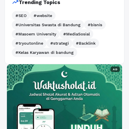
trending_up
Trending Topics
#SEO
#website
#Universitas Swasta di Bandung
#bisnis
#Masoem University
#MediaSosial
#tryoutonline
#strategi
#Backlink
#Kelas Karyawan di bandung
AD