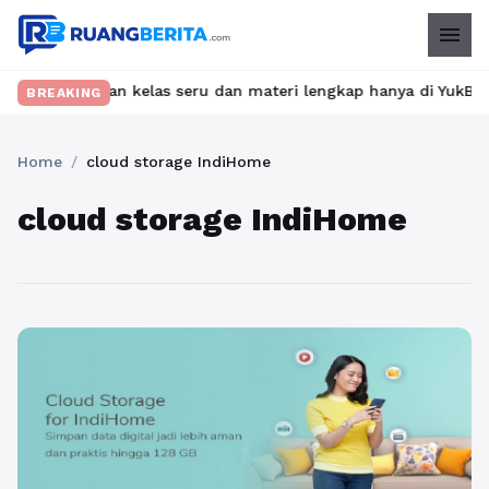
menu
? Temukan kelas seru dan materi lengkap hanya di YukBelajar.com.
BREAKING
Home
/
cloud storage IndiHome
cloud storage IndiHome