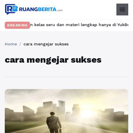
menu
Temukan kelas seru dan materi lengkap hanya di YukBelajar.com. 
BREAKING
Home
/
cara mengejar sukses
cara mengejar sukses