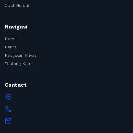
Obat Herbal
Navigasi
Home
Berita
Kebijakan Privasi
Tentang Kami
Contact
location_on
call
mail