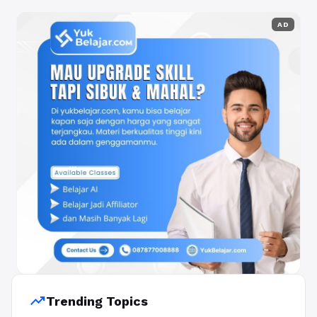
AD
trending_up
Trending Topics