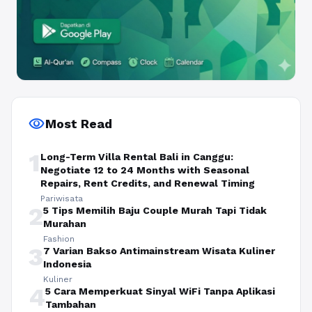
visibility
Most Read
1
Long-Term Villa Rental Bali in Canggu:
Negotiate 12 to 24 Months with Seasonal
Repairs, Rent Credits, and Renewal Timing
Pariwisata
2
5 Tips Memilih Baju Couple Murah Tapi Tidak
Murahan
Fashion
3
7 Varian Bakso Antimainstream Wisata Kuliner
Indonesia
Kuliner
4
5 Cara Memperkuat Sinyal WiFi Tanpa Aplikasi
Tambahan