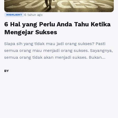
6 tahun ago
HIGHLIGHT
6 Hal yang Perlu Anda Tahu Ketika
Mengejar Sukses
Siapa sih yang tidak mau jadi orang sukses? Pasti
semua orang mau menjadi orang sukses. Sayangnya,
semua orang tidak akan menjadi sukses. Bukan
karena mereka ditakdirkan untuk tidak menjadi
sukses, tetapi karena mereka tidak memiliki apa
BY
yang dibutuhkan untuk mencapai kesuksesan. Jadi,
bagi anda yang ingin menjadi, ada 6 hal yang perlu
anda tahu ketika ...
Baca Selengkapnya