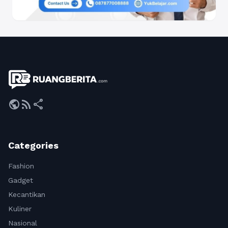
public
rss_feed
share
Categories
Fashion
Gadget
Kecantikan
Kuliner
Nasional