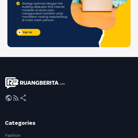
public
rss_feed
share
Categories
Fashion