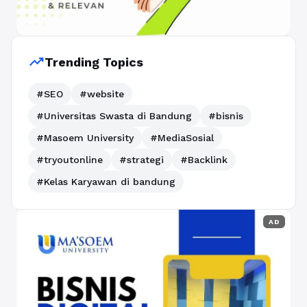
trending_up
Trending Topics
#SEO
#website
#Universitas Swasta di Bandung
#bisnis
#Masoem University
#MediaSosial
#tryoutonline
#strategi
#Backlink
#Kelas Karyawan di bandung
AD