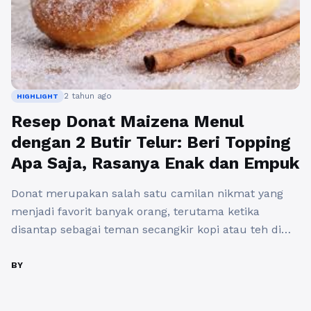
2 tahun ago
HIGHLIGHT
Resep Donat Maizena Menul
dengan 2 Butir Telur: Beri Topping
Apa Saja, Rasanya Enak dan Empuk
Donat merupakan salah satu camilan nikmat yang
menjadi favorit banyak orang, terutama ketika
disantap sebagai teman secangkir kopi atau teh di
waktu santai. Kali ini, kita akan berbagi resep donat
maizena menul yang pasti akan menambah
BY
kelezatan camilan Anda. Resep donat maizena
menul ini menjadi pilihan yang tepat untuk Anda