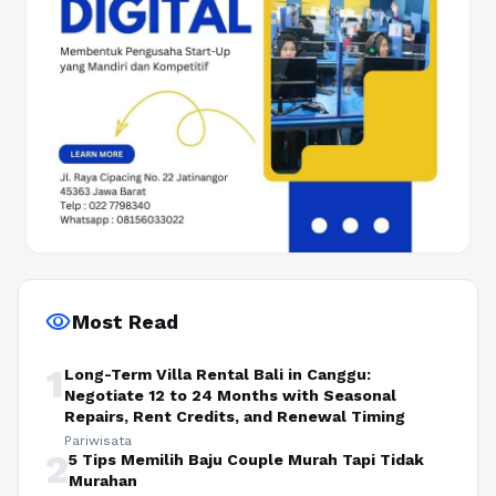
visibility
Most Read
1
Long-Term Villa Rental Bali in Canggu:
Negotiate 12 to 24 Months with Seasonal
Repairs, Rent Credits, and Renewal Timing
Pariwisata
2
5 Tips Memilih Baju Couple Murah Tapi Tidak
Murahan