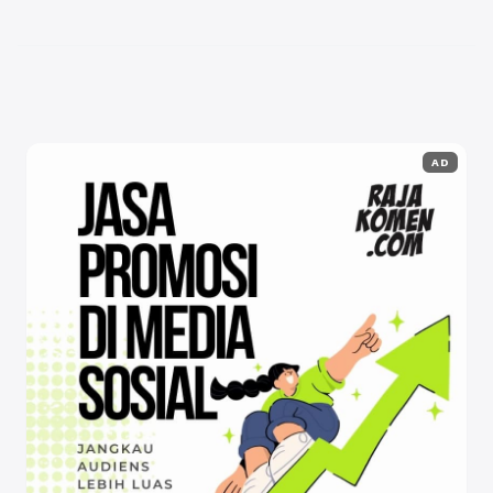
yang ingin mencoba variasi donat ...
Baca
Selengkapnya
AD