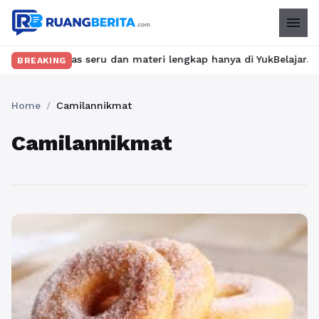
menu
ukan kelas seru dan materi lengkap hanya di YukBelajar.com. Mula
BREAKING
Home
/
Camilannikmat
Camilannikmat