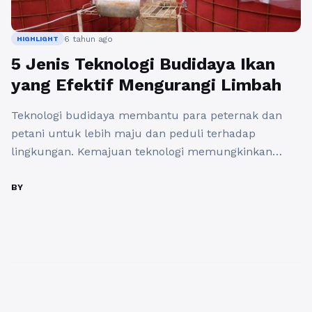
6 tahun ago
HIGHLIGHT
5 Jenis Teknologi Budidaya Ikan
yang Efektif Mengurangi Limbah
Teknologi budidaya membantu para peternak dan
petani untuk lebih maju dan peduli terhadap
lingkungan. Kemajuan teknologi memungkinkan
sistem pertanian dan peternakan memiliki andil
besar terhadap efisiensi energi. Salah satunya
BY
menemukan sistem budidaya modern yang lebih
unggul daripada tradisional. Selain membantu para
petani dan peternak, budidaya modern menghasilkan
panen lebih unggul. Mengurangi Limbah Sisa Pakan
dengan ...
Baca Selengkapnya