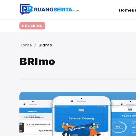
Home
Be
BREAKING
Home
/
BRImo
BRImo