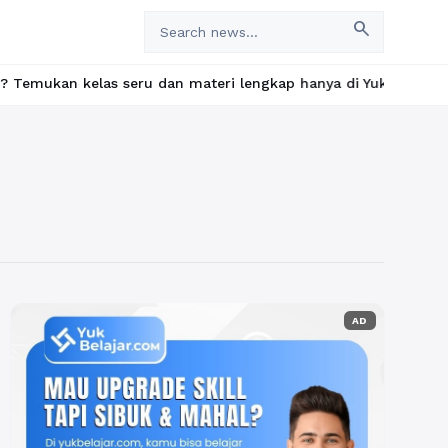
search
 kelas seru dan materi lengkap hanya di YukBelajar.com. Mulai l
AD