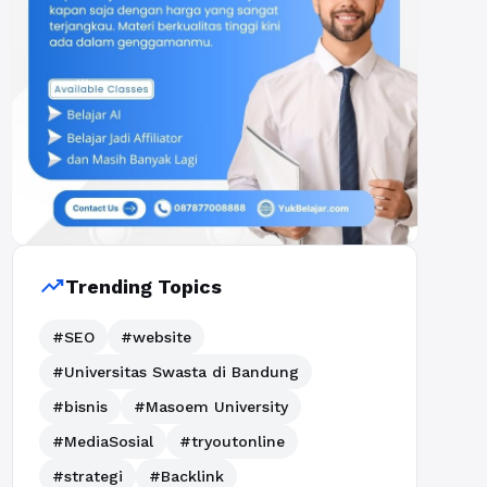
trending_up
Trending Topics
#SEO
#website
#Universitas Swasta di Bandung
#bisnis
#Masoem University
#MediaSosial
#tryoutonline
#strategi
#Backlink