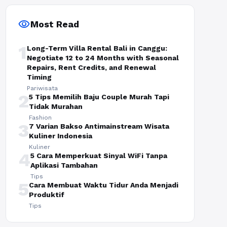
visibility
Most Read
1
Long-Term Villa Rental Bali in Canggu:
Negotiate 12 to 24 Months with Seasonal
Repairs, Rent Credits, and Renewal
Timing
Pariwisata
2
5 Tips Memilih Baju Couple Murah Tapi
Tidak Murahan
Fashion
3
7 Varian Bakso Antimainstream Wisata
Kuliner Indonesia
Kuliner
4
5 Cara Memperkuat Sinyal WiFi Tanpa
Aplikasi Tambahan
Tips
5
Cara Membuat Waktu Tidur Anda Menjadi
Produktif
Tips