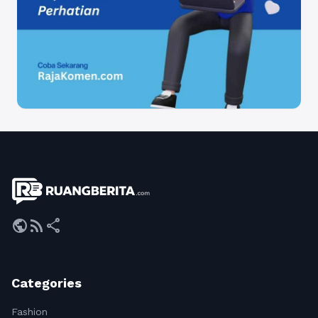
public
rss_feed
share
Categories
Fashion