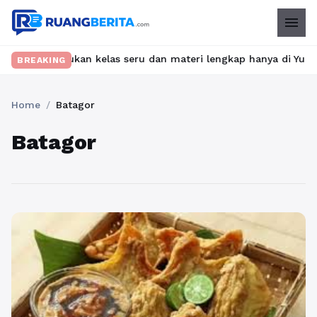
menu
et? Temukan kelas seru dan materi lengkap hanya di YukBelajar.c
BREAKING
Home
/
Batagor
Batagor