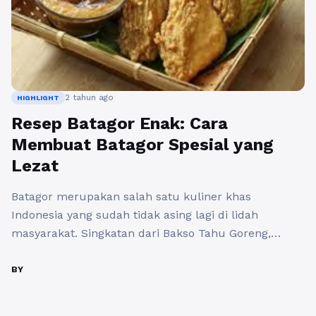
2 tahun ago
HIGHLIGHT
Resep Batagor Enak: Cara
Membuat Batagor Spesial yang
Lezat
Batagor merupakan salah satu kuliner khas
Indonesia yang sudah tidak asing lagi di lidah
masyarakat. Singkatan dari Bakso Tahu Goreng,
batagor merupakan perpaduan antara bakso ikan,
tahu, dan kulit pangsit yang digoreng hingga crispy.
BY
Rasanya yang gurih dan lezat membuat batagor
selalu menjadi pilihan favorit untuk camilan maupun