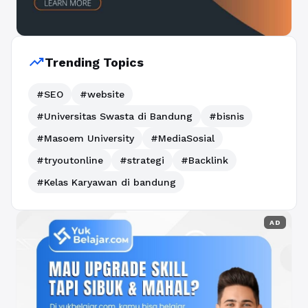
trending_up
Trending Topics
#SEO
#website
#Universitas Swasta di Bandung
#bisnis
#Masoem University
#MediaSosial
#tryoutonline
#strategi
#Backlink
#Kelas Karyawan di bandung
AD