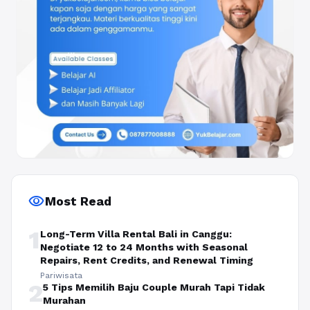
visibility
Most Read
1
Long-Term Villa Rental Bali in Canggu:
Negotiate 12 to 24 Months with Seasonal
Repairs, Rent Credits, and Renewal Timing
Pariwisata
2
5 Tips Memilih Baju Couple Murah Tapi Tidak
Murahan