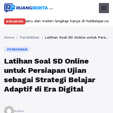
menu
 seru dan materi lengkap hanya di YukBelajar.com. Mulai langkah 
BREAKING
Home
/
Pendidikan
/
Latihan Soal SD Online untuk Persiapan Ujian sebagai Strategi Belajar Adaptif di Era Digital
PENDIDIKAN
Latihan Soal SD Online
untuk Persiapan Ujian
sebagai Strategi Belajar
Adaptif di Era Digital
Author