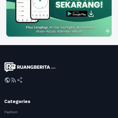
public
rss_feed
share
Categories
Fashion