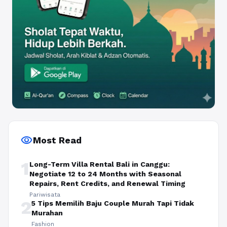
visibility
Most Read
1
Long-Term Villa Rental Bali in Canggu:
Negotiate 12 to 24 Months with Seasonal
Repairs, Rent Credits, and Renewal Timing
Pariwisata
2
5 Tips Memilih Baju Couple Murah Tapi Tidak
Murahan
Fashion