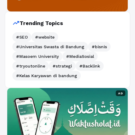
trending_up
Trending Topics
#SEO
#website
#Universitas Swasta di Bandung
#bisnis
#Masoem University
#MediaSosial
#tryoutonline
#strategi
#Backlink
#Kelas Karyawan di bandung
AD