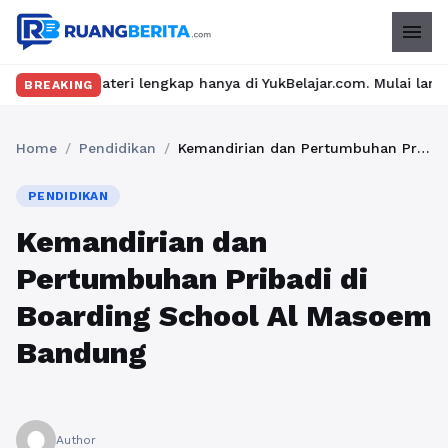
menu
ateri lengkap hanya di YukBelajar.com. Mulai langkah suksesmu h
BREAKING
Home
/
Pendidikan
/
Kemandirian dan Pertumbuhan Pribadi di Boarding School Al Masoem Bandung
PENDIDIKAN
Kemandirian dan
Pertumbuhan Pribadi di
Boarding School Al Masoem
Bandung
Author