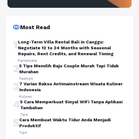
visibility
Most Read
1
Long-Term Villa Rental Bali in Canggu:
Negotiate 12 to 24 Months with Seasonal
Repairs, Rent Credits, and Renewal Timing
Pariwisata
2
5 Tips Memilih Baju Couple Murah Tapi Tidak
Murahan
Fashion
3
7 Varian Bakso Antimainstream Wisata Kuliner
Indonesia
Kuliner
4
5 Cara Memperkuat Sinyal WiFi Tanpa Aplikasi
Tambahan
Tips
5
Cara Membuat Waktu Tidur Anda Menjadi
Produktif
Tips