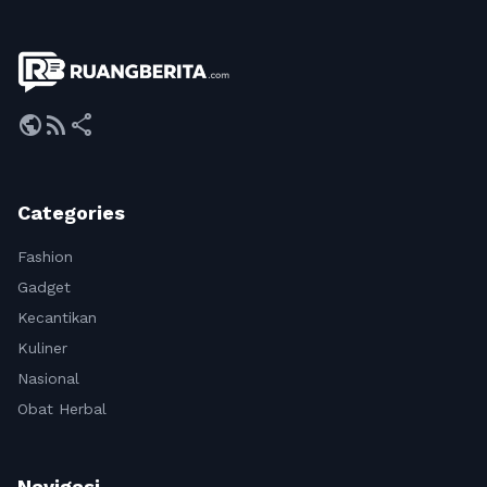
public
rss_feed
share
Categories
Fashion
Gadget
Kecantikan
Kuliner
Nasional
Obat Herbal
Navigasi