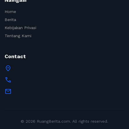
Home
Berita
Kebijakan Privasi
Tentang Kami
Contact
location_on
call
mail
© 2026 RuangBerita.com. All rights reserved.