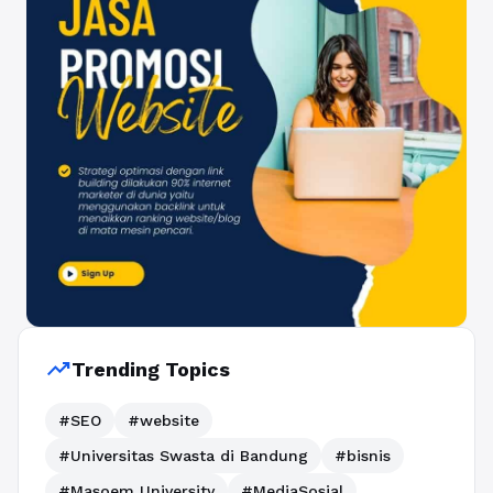
trending_up
Trending Topics
#SEO
#website
#Universitas Swasta di Bandung
#bisnis
#Masoem University
#MediaSosial