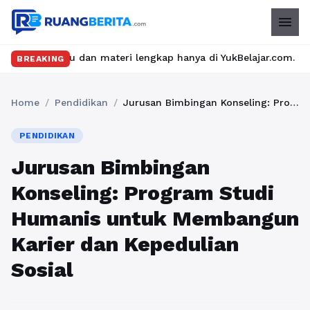
menu
n materi lengkap hanya di YukBelajar.com. Mulai langkah suksesm
BREAKING
Home
/
Pendidikan
/
Jurusan Bimbingan Konseling: Program Studi Humanis untuk Membangun Karier dan Kepedulian Sosial
PENDIDIKAN
Jurusan Bimbingan
Konseling: Program Studi
Humanis untuk Membangun
Karier dan Kepedulian
Sosial