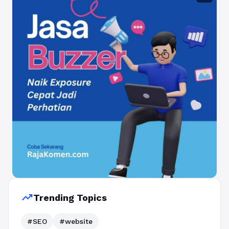
trending_up
Trending Topics
#SEO
#website