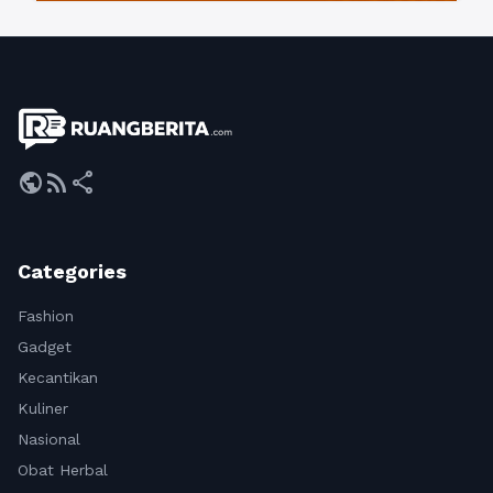
public
rss_feed
share
Categories
Fashion
Gadget
Kecantikan
Kuliner
Nasional
Obat Herbal