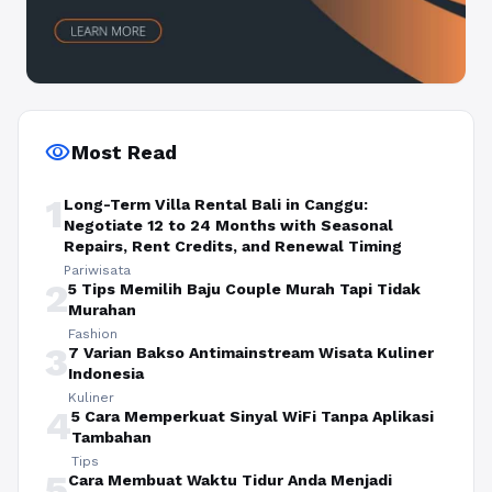
visibility
Most Read
1
Long-Term Villa Rental Bali in Canggu:
Negotiate 12 to 24 Months with Seasonal
Repairs, Rent Credits, and Renewal Timing
Pariwisata
2
5 Tips Memilih Baju Couple Murah Tapi Tidak
Murahan
Fashion
3
7 Varian Bakso Antimainstream Wisata Kuliner
Indonesia
Kuliner
4
5 Cara Memperkuat Sinyal WiFi Tanpa Aplikasi
Tambahan
Tips
5
Cara Membuat Waktu Tidur Anda Menjadi