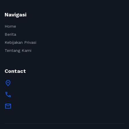
Navigasi
Home
Berita
Kebijakan Privasi
Tentang Kami
Contact
location_on
call
mail