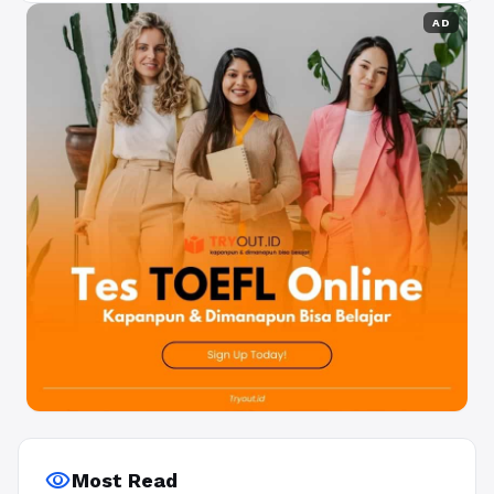
AD
visibility
Most Read