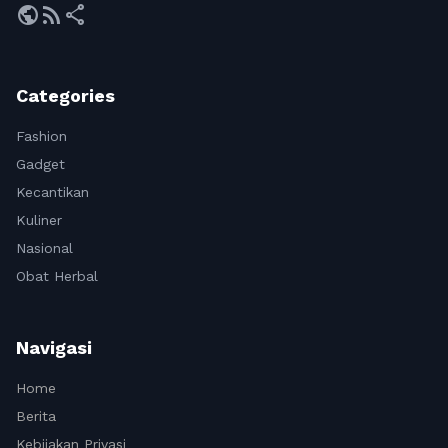
public
rss_feed
share
Categories
Fashion
Gadget
Kecantikan
Kuliner
Nasional
Obat Herbal
Navigasi
Home
Berita
Kebijakan Privasi