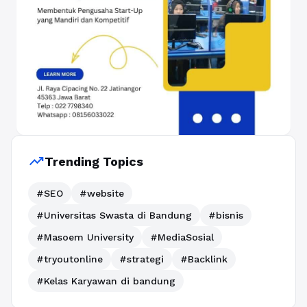
trending_up
Trending Topics
#SEO
#website
#Universitas Swasta di Bandung
#bisnis
#Masoem University
#MediaSosial
#tryoutonline
#strategi
#Backlink
#Kelas Karyawan di bandung