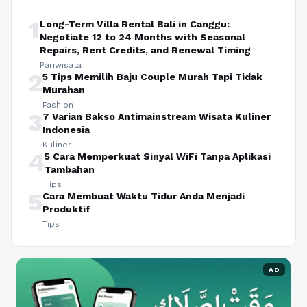
1
Long-Term Villa Rental Bali in Canggu:
Negotiate 12 to 24 Months with Seasonal
Repairs, Rent Credits, and Renewal Timing
Pariwisata
2
5 Tips Memilih Baju Couple Murah Tapi Tidak
Murahan
Fashion
3
7 Varian Bakso Antimainstream Wisata Kuliner
Indonesia
Kuliner
4
5 Cara Memperkuat Sinyal WiFi Tanpa Aplikasi
Tambahan
Tips
5
Cara Membuat Waktu Tidur Anda Menjadi
Produktif
Tips
AD