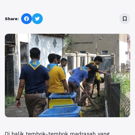
bookmark_border
Share:
Di balik tembok-tembok madrasah yang