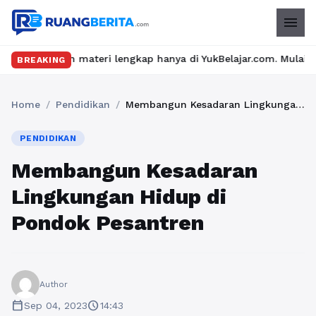
menu
materi lengkap hanya di YukBelajar.com. Mulai langkah suksesmu h
BREAKING
Home
/
Pendidikan
/
Membangun Kesadaran Lingkungan Hidup di Pondok Pesantren
PENDIDIKAN
Membangun Kesadaran
Lingkungan Hidup di
Pondok Pesantren
Author
calendar_today
schedule
Sep 04, 2023
14:43