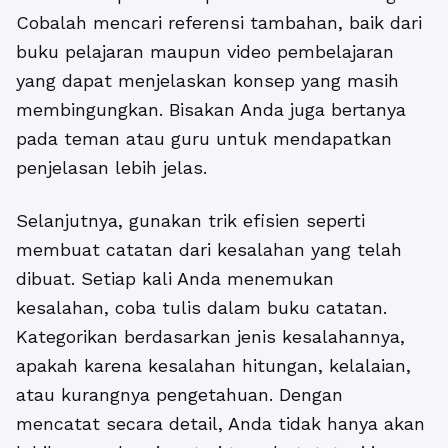
Cobalah mencari referensi tambahan, baik dari
buku pelajaran maupun video pembelajaran
yang dapat menjelaskan konsep yang masih
membingungkan. Bisakan Anda juga bertanya
pada teman atau guru untuk mendapatkan
penjelasan lebih jelas.
Selanjutnya, gunakan trik efisien seperti
membuat catatan dari kesalahan yang telah
dibuat. Setiap kali Anda menemukan
kesalahan, coba tulis dalam buku catatan.
Kategorikan berdasarkan jenis kesalahannya,
apakah karena kesalahan hitungan, kelalaian,
atau kurangnya pengetahuan. Dengan
mencatat secara detail, Anda tidak hanya akan