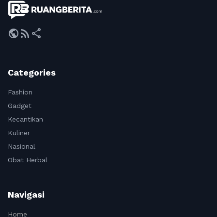
public
rss_feed
share
Categories
Fashion
Gadget
Kecantikan
Kuliner
Nasional
Obat Herbal
Navigasi
Home