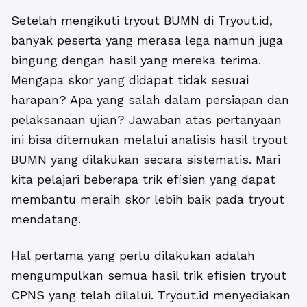
Setelah mengikuti tryout BUMN di Tryout.id,
banyak peserta yang merasa lega namun juga
bingung dengan hasil yang mereka terima.
Mengapa skor yang didapat tidak sesuai
harapan? Apa yang salah dalam persiapan dan
pelaksanaan ujian? Jawaban atas pertanyaan
ini bisa ditemukan melalui analisis hasil tryout
BUMN yang dilakukan secara sistematis. Mari
kita pelajari beberapa trik efisien yang dapat
membantu meraih skor lebih baik pada tryout
mendatang.
Hal pertama yang perlu dilakukan adalah
mengumpulkan semua hasil
trik efisien tryout
CPNS
yang telah dilalui. Tryout.id menyediakan