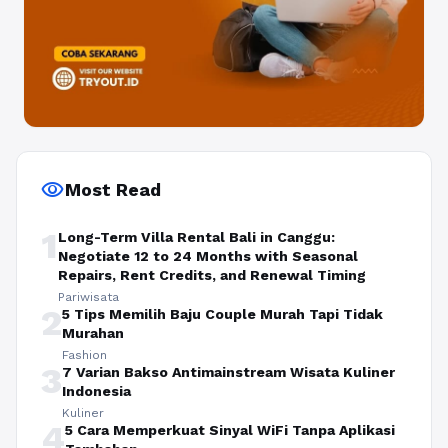
visibility
Most Read
1
Long-Term Villa Rental Bali in Canggu:
Negotiate 12 to 24 Months with Seasonal
Repairs, Rent Credits, and Renewal Timing
Pariwisata
2
5 Tips Memilih Baju Couple Murah Tapi Tidak
Murahan
Fashion
3
7 Varian Bakso Antimainstream Wisata Kuliner
Indonesia
Kuliner
4
5 Cara Memperkuat Sinyal WiFi Tanpa Aplikasi