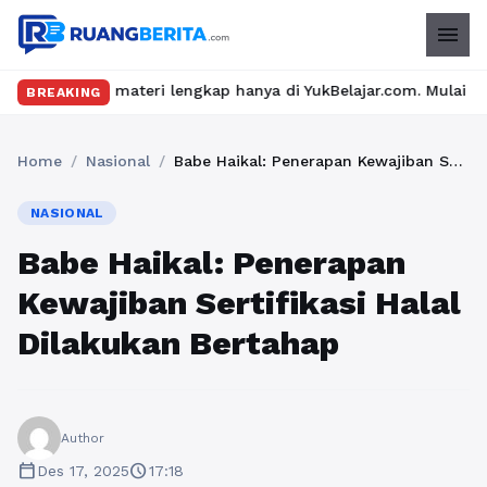
menu
materi lengkap hanya di YukBelajar.com. Mulai langkah suksesmu 
BREAKING
Home
/
Nasional
/
Babe Haikal: Penerapan Kewajiban Sertifikasi Halal Dilakukan Bertahap
NASIONAL
Babe Haikal: Penerapan
Kewajiban Sertifikasi Halal
Dilakukan Bertahap
Author
calendar_today
schedule
Des 17, 2025
17:18