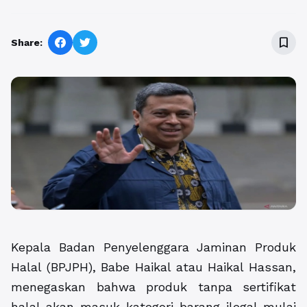
bookmark_border
Share:
Kepala Badan Penyelenggara Jaminan Produk
Halal (BPJPH), Babe Haikal atau Haikal Hassan,
menegaskan bahwa produk tanpa sertifikat
halal akan masuk kategori barang ilegal mulai