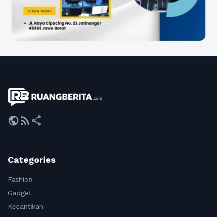
public
rss_feed
share
Categories
Fashion
Gadget
Kecantikan