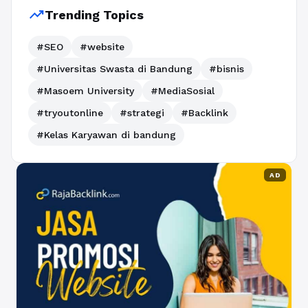
trending_up
Trending Topics
#SEO
#website
#Universitas Swasta di Bandung
#bisnis
#Masoem University
#MediaSosial
#tryoutonline
#strategi
#Backlink
#Kelas Karyawan di bandung
AD