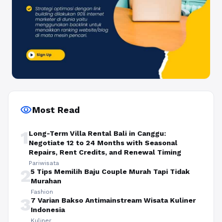
visibility
Most Read
1
Long-Term Villa Rental Bali in Canggu:
Negotiate 12 to 24 Months with Seasonal
Repairs, Rent Credits, and Renewal Timing
Pariwisata
2
5 Tips Memilih Baju Couple Murah Tapi Tidak
Murahan
Fashion
3
7 Varian Bakso Antimainstream Wisata Kuliner
Indonesia
Kuliner