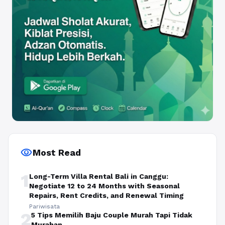
visibility
Most Read
1
Long-Term Villa Rental Bali in Canggu:
Negotiate 12 to 24 Months with Seasonal
Repairs, Rent Credits, and Renewal Timing
Pariwisata
2
5 Tips Memilih Baju Couple Murah Tapi Tidak
Murahan