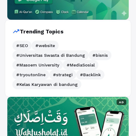
trending_up
Trending Topics
#SEO
#website
#Universitas Swasta di Bandung
#bisnis
#Masoem University
#MediaSosial
#tryoutonline
#strategi
#Backlink
#Kelas Karyawan di bandung
AD