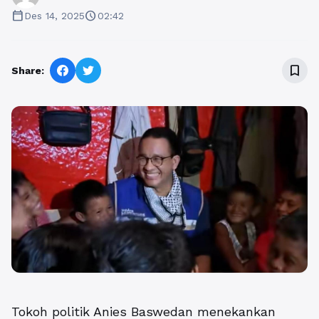
calendar_today
schedule
Des 14, 2025
02:42
bookmark_border
Share:
Tokoh politik Anies Baswedan menekankan