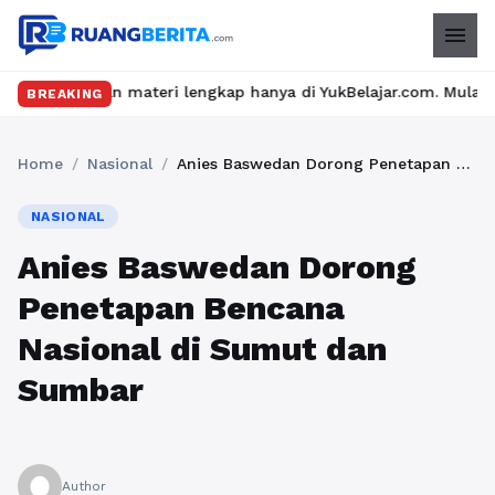
menu
teri lengkap hanya di YukBelajar.com. Mulai langkah suksesmu ha
BREAKING
Home
/
Nasional
/
Anies Baswedan Dorong Penetapan Bencana Nasional di Sumut dan Sumbar
NASIONAL
Anies Baswedan Dorong
Penetapan Bencana
Nasional di Sumut dan
Sumbar
Author