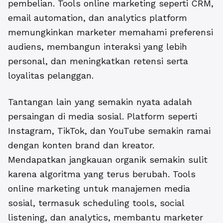
pembelian. Tools online marketing seperti CRM,
email automation, dan analytics platform
memungkinkan marketer memahami preferensi
audiens, membangun interaksi yang lebih
personal, dan meningkatkan retensi serta
loyalitas pelanggan.
Tantangan lain yang semakin nyata adalah
persaingan di media sosial. Platform seperti
Instagram, TikTok, dan YouTube semakin ramai
dengan konten brand dan kreator.
Mendapatkan jangkauan organik semakin sulit
karena algoritma yang terus berubah.
Tools
online marketing
untuk manajemen media
sosial, termasuk scheduling tools, social
listening, dan analytics, membantu marketer