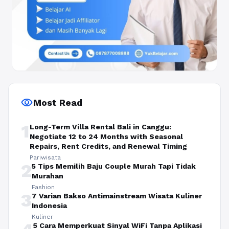
visibility
Most Read
1
Long-Term Villa Rental Bali in Canggu:
Negotiate 12 to 24 Months with Seasonal
Repairs, Rent Credits, and Renewal Timing
Pariwisata
2
5 Tips Memilih Baju Couple Murah Tapi Tidak
Murahan
Fashion
3
7 Varian Bakso Antimainstream Wisata Kuliner
Indonesia
Kuliner
5 Cara Memperkuat Sinyal WiFi Tanpa Aplikasi