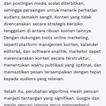
dan postingan media sosial diterbitkan,
sehingga persaingan untuk menarik perhatian
audiens semakin sengit. Konten yang tidak
direncanakan secara strategis berisiko
tenggelam di antara ribuan konten lainnya.
Dengan dukungan tools online marketing,
seperti platform manajemen konten, kalender
editorial, dan software analitik, marketer dapat
merencanakan konten secara terstruktur,
menentukan waktu publikasi yang optimal, dan
memastikan pesan tersampaikan dengan tepat
kepada audiens yang relevan.
Selain itu, perubahan algoritma mesin pencari
menjadi tantangan yang signifikan. Google dan
mesin pencari lainnya terus memperbarui