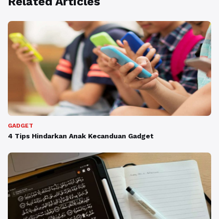
Related Articles
GADGET
4 Tips Hindarkan Anak Kecanduan Gadget