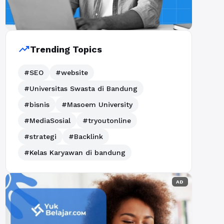
trending_up
Trending Topics
#SEO
#website
#Universitas Swasta di Bandung
#bisnis
#Masoem University
#MediaSosial
#tryoutonline
#strategi
#Backlink
#Kelas Karyawan di bandung
AD