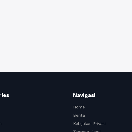
ries
Navigasi
Home
Berita
n
Kebijakan Privasi
Tentang Kami