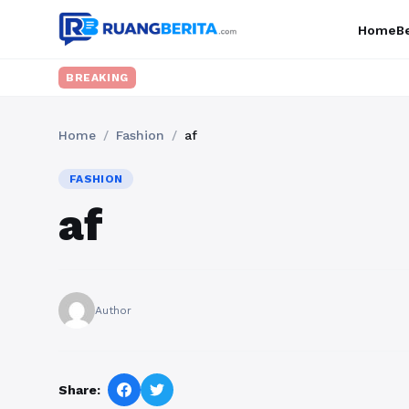
Home
Be
BREAKING
Home
/
Fashion
/
af
FASHION
af
Author
Share: