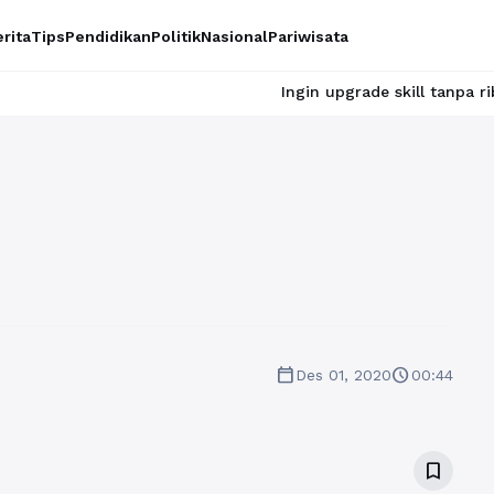
rita
Tips
Pendidikan
Politik
Nasional
Pariwisata
Ingin upgrade skill tanpa ribet? Temu
calendar_today
schedule
Des 01, 2020
00:44
bookmark_border