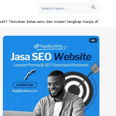
search
kan kelas seru dan materi lengkap hanya di YukBelajar.com. Mula
AD