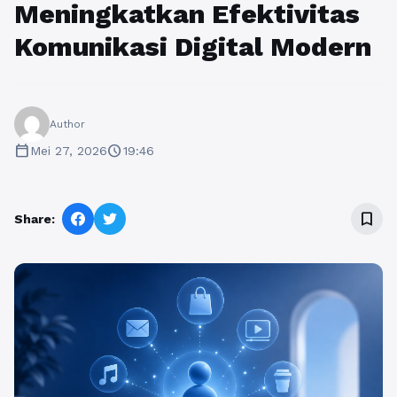
Meningkatkan Efektivitas
Komunikasi Digital Modern
Author
calendar_today
schedule
Mei 27, 2026
19:46
bookmark_border
Share: