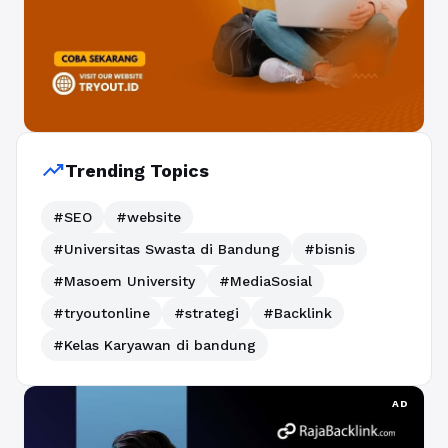
trending_up
Trending Topics
#SEO
#website
#Universitas Swasta di Bandung
#bisnis
#Masoem University
#MediaSosial
#tryoutonline
#strategi
#Backlink
#Kelas Karyawan di bandung
AD