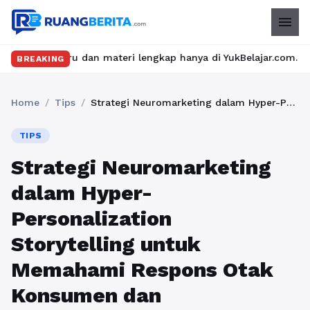
menu
ru dan materi lengkap hanya di YukBelajar.com. Mulai langkah su
BREAKING
Home
/
Tips
/
Strategi Neuromarketing dalam Hyper-Personalization Storytelling untuk Memahami Respons Otak Konsumen dan Meningkatkan Efektivitas Komunikasi Digital Modern
TIPS
Strategi Neuromarketing
dalam Hyper-
Personalization
Storytelling untuk
Memahami Respons Otak
Konsumen dan