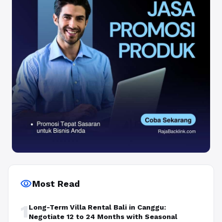
visibility
Most Read
1
Long-Term Villa Rental Bali in Canggu:
Negotiate 12 to 24 Months with Seasonal