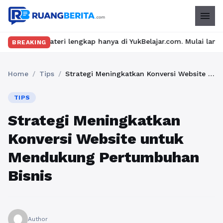
menu
 lengkap hanya di YukBelajar.com. Mulai langkah suksesmu hari i
BREAKING
Home
/
Tips
/
Strategi Meningkatkan Konversi Website untuk Mendukung Pertumbuhan Bisnis
TIPS
Strategi Meningkatkan
Konversi Website untuk
Mendukung Pertumbuhan
Bisnis
Author