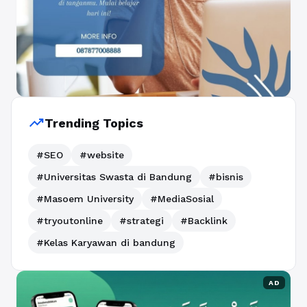
trending_up
Trending Topics
#SEO
#website
#Universitas Swasta di Bandung
#bisnis
#Masoem University
#MediaSosial
#tryoutonline
#strategi
#Backlink
#Kelas Karyawan di bandung
AD