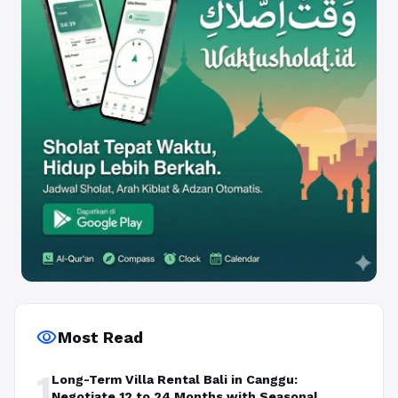
visibility
Most Read
1
Long-Term Villa Rental Bali in Canggu:
Negotiate 12 to 24 Months with Seasonal