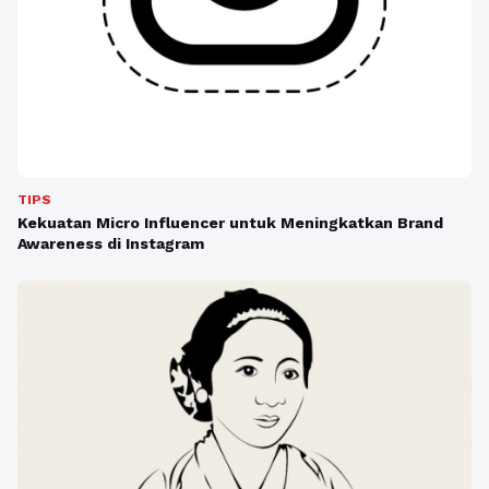
TIPS
Kekuatan Micro Influencer untuk Meningkatkan Brand
Awareness di Instagram