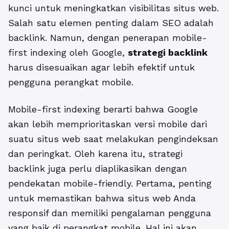
kunci untuk meningkatkan visibilitas situs web.
Salah satu elemen penting dalam SEO adalah
backlink. Namun, dengan penerapan mobile-
first indexing oleh Google,
strategi backlink
harus disesuaikan agar lebih efektif untuk
pengguna perangkat mobile.
Mobile-first indexing berarti bahwa Google
akan lebih memprioritaskan versi mobile dari
suatu situs web saat melakukan pengindeksan
dan peringkat. Oleh karena itu, strategi
backlink juga perlu diaplikasikan dengan
pendekatan mobile-friendly. Pertama, penting
untuk memastikan bahwa situs web Anda
responsif dan memiliki pengalaman pengguna
yang baik di perangkat mobile. Hal ini akan