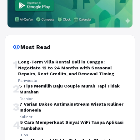
visibility
Most Read
1
Long-Term Villa Rental Bali in Canggu:
Negotiate 12 to 24 Months with Seasonal
Repairs, Rent Credits, and Renewal Timing
Pariwisata
2
5 Tips Memilih Baju Couple Murah Tapi Tidak
Murahan
Fashion
3
7 Varian Bakso Antimainstream Wisata Kuliner
Indonesia
Kuliner
4
5 Cara Memperkuat Sinyal WiFi Tanpa Aplikasi
Tambahan
Tips