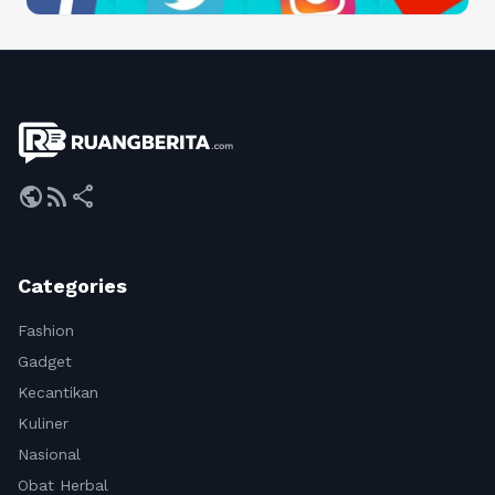
public
rss_feed
share
Categories
Fashion
Gadget
Kecantikan
Kuliner
Nasional
Obat Herbal