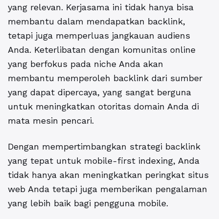
yang relevan. Kerjasama ini tidak hanya bisa
membantu dalam mendapatkan backlink,
tetapi juga memperluas jangkauan audiens
Anda. Keterlibatan dengan komunitas online
yang berfokus pada niche Anda akan
membantu memperoleh backlink dari sumber
yang dapat dipercaya, yang sangat berguna
untuk meningkatkan otoritas domain Anda di
mata mesin pencari.
Dengan mempertimbangkan strategi backlink
yang tepat untuk mobile-first indexing, Anda
tidak hanya akan meningkatkan peringkat situs
web Anda tetapi juga memberikan pengalaman
yang lebih baik bagi pengguna mobile.