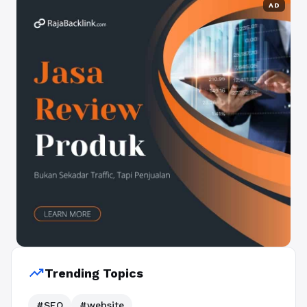
AD
trending_up
Trending Topics
#SEO
#website