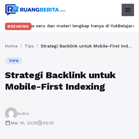
menu
elas seru dan materi lengkap hanya di YukBelajar.com. Mulai lan
BREAKING
Home
/
Tips
/
Strategi Backlink untuk Mobile-First Indexing
TIPS
Strategi Backlink untuk
Mobile-First Indexing
Author
calendar_today
schedule
Mar 10, 2025
00:31