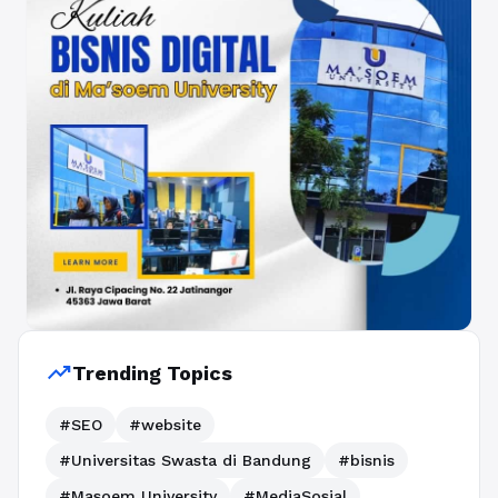
trending_up
Trending Topics
#SEO
#website
#Universitas Swasta di Bandung
#bisnis
#Masoem University
#MediaSosial