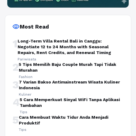
visibility
Most Read
1
Long-Term Villa Rental Bali in Canggu:
Negotiate 12 to 24 Months with Seasonal
Repairs, Rent Credits, and Renewal Timing
Pariwisata
2
5 Tips Memilih Baju Couple Murah Tapi Tidak
Murahan
Fashion
3
7 Varian Bakso Antimainstream Wisata Kuliner
Indonesia
Kuliner
4
5 Cara Memperkuat Sinyal WiFi Tanpa Aplikasi
Tambahan
Tips
5
Cara Membuat Waktu Tidur Anda Menjadi
Produktif
Tips