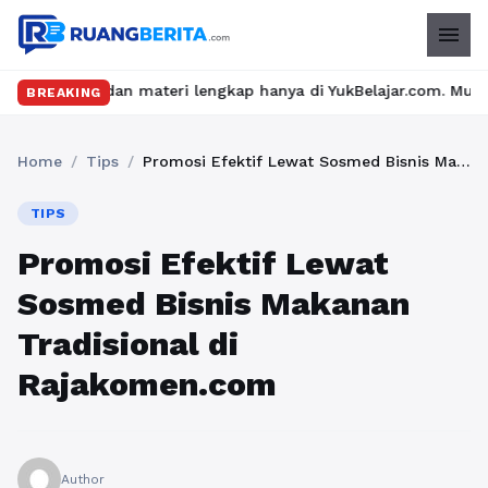
menu
an materi lengkap hanya di YukBelajar.com. Mulai langkah suksesm
BREAKING
Home
/
Tips
/
Promosi Efektif Lewat Sosmed Bisnis Makanan Tradisional di Rajakomen.com
TIPS
Promosi Efektif Lewat
Sosmed Bisnis Makanan
Tradisional di
Rajakomen.com
Author