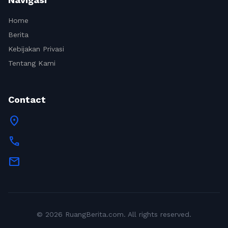
Home
Berita
Kebijakan Privasi
Tentang Kami
Contact
location_on
call
mail
© 2026 RuangBerita.com. All rights reserved.