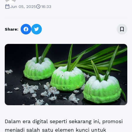
calendar_today
schedule
Jun 05, 2025
16:33
bookmark_border
Share:
Dalam era digital seperti sekarang ini, promosi
menjadi salah satu elemen kunci untuk