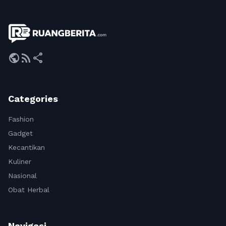
public
rss_feed
share
Categories
Fashion
Gadget
Kecantikan
Kuliner
Nasional
Obat Herbal
Navigasi