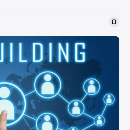
bookmark_border