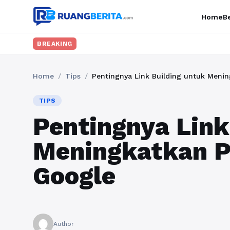
Home
Be
BREAKING
Home
/
Tips
/
Pentingnya Link Building untuk Menin
TIPS
Pentingnya Link
Meningkatkan P
Google
Author