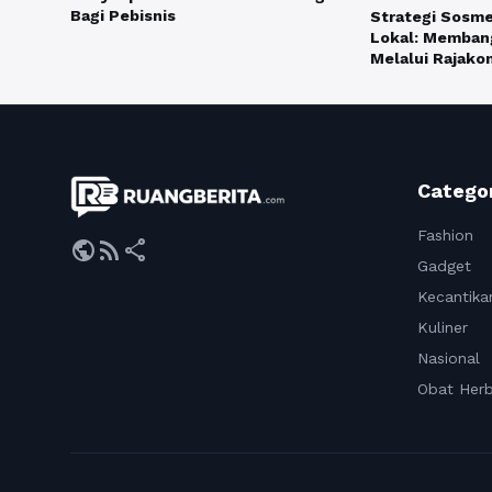
Bagi Pebisnis
Strategi Sosme
Lokal: Membang
Melalui Rajak
Catego
Fashion
public
rss_feed
share
Gadget
Kecantika
Kuliner
Nasional
Obat Herb