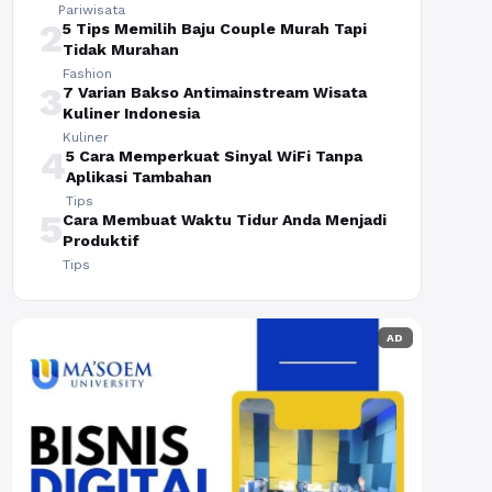
Pariwisata
2
5 Tips Memilih Baju Couple Murah Tapi
Tidak Murahan
Fashion
3
7 Varian Bakso Antimainstream Wisata
Kuliner Indonesia
Kuliner
4
5 Cara Memperkuat Sinyal WiFi Tanpa
Aplikasi Tambahan
Tips
5
Cara Membuat Waktu Tidur Anda Menjadi
Produktif
Tips
AD