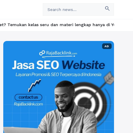
search
seru dan materi lengkap hanya di YukBelajar.com. Mulai langkah 
AD