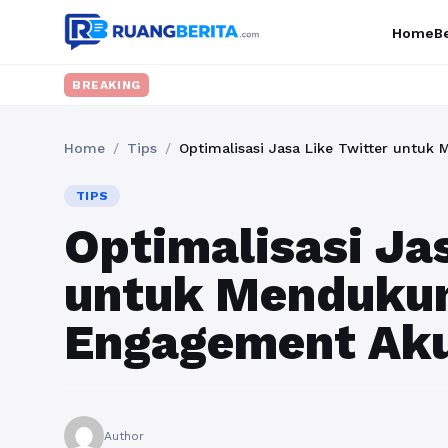
Home
Be
BREAKING
Home
/
Tips
/
Optimalisasi Jasa Like Twitter untu
TIPS
Optimalisasi Ja
untuk Mendukun
Engagement Ak
Author