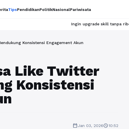
rita
Tips
Pendidikan
Politik
Nasional
Pariwisata
Ingin upgrade skill tanpa ribet? Temukan kelas 
k Mendukung Konsistensi Engagement Akun
sa Like Twitter
g Konsistensi
un
calendar_today
schedule
Jan 03, 2026
10:52