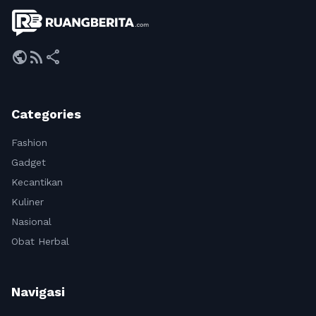
public
rss_feed
share
Categories
Fashion
Gadget
Kecantikan
Kuliner
Nasional
Obat Herbal
Navigasi