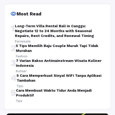
visibility
Most Read
1
Long-Term Villa Rental Bali in Canggu:
Negotiate 12 to 24 Months with Seasonal
Repairs, Rent Credits, and Renewal Timing
Pariwisata
2
5 Tips Memilih Baju Couple Murah Tapi Tidak
Murahan
Fashion
3
7 Varian Bakso Antimainstream Wisata Kuliner
Indonesia
Kuliner
4
5 Cara Memperkuat Sinyal WiFi Tanpa Aplikasi
Tambahan
Tips
5
Cara Membuat Waktu Tidur Anda Menjadi
Produktif
Tips