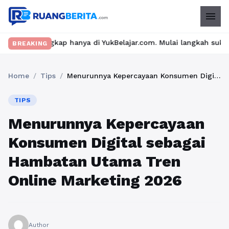
menu
ap hanya di YukBelajar.com. Mulai langkah suksesmu hari ini! • M
BREAKING
Home
/
Tips
/
Menurunnya Kepercayaan Konsumen Digital sebagai Hambatan Utama Tren Online Marketing 2026
TIPS
Menurunnya Kepercayaan
Konsumen Digital sebagai
Hambatan Utama Tren
Online Marketing 2026
Author