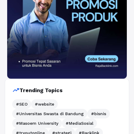
trending_up
Trending Topics
#SEO
#website
#Universitas Swasta di Bandung
#bisnis
#Masoem University
#MediaSosial
#tryoutonline
#strategi
#Backlink