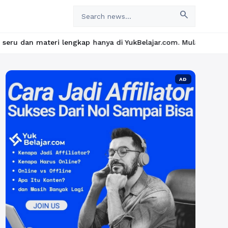
search
engkap hanya di YukBelajar.com. Mulai langkah suksesmu hari ini!
AD