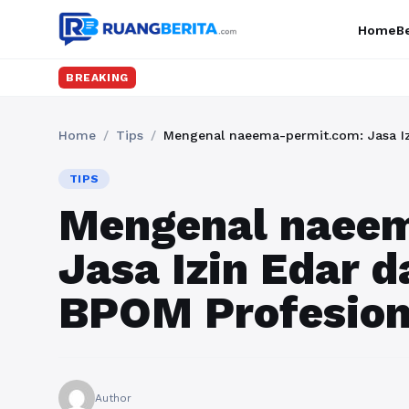
Home
Be
I
BREAKING
Home
/
Tips
/
Mengenal naeema-permit.com: Jasa Iz
TIPS
Mengenal naeem
Jasa Izin Edar d
BPOM Profesion
Author