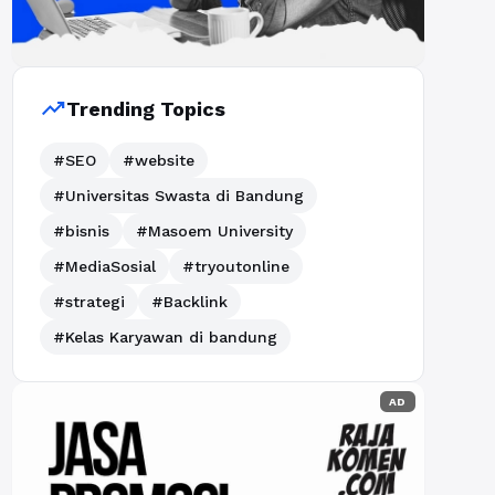
trending_up
Trending Topics
#SEO
#website
#Universitas Swasta di Bandung
#bisnis
#Masoem University
#MediaSosial
#tryoutonline
#strategi
#Backlink
#Kelas Karyawan di bandung
AD