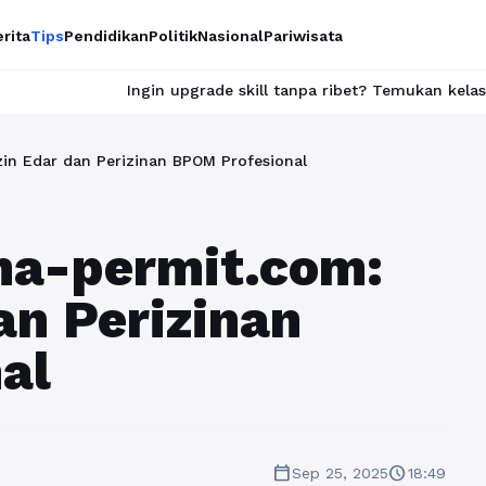
rita
Tips
Pendidikan
Politik
Nasional
Pariwisata
ngin upgrade skill tanpa ribet? Temukan kelas seru dan materi l
in Edar dan Perizinan BPOM Profesional
a-permit.com:
an Perizinan
al
calendar_today
schedule
Sep 25, 2025
18:49