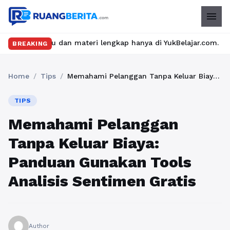
menu
 dan materi lengkap hanya di YukBelajar.com. Mulai langkah suks
BREAKING
Home
/
Tips
/
Memahami Pelanggan Tanpa Keluar Biaya: Panduan Gunakan Tools Analisis Sentimen Gratis
TIPS
Memahami Pelanggan
Tanpa Keluar Biaya:
Panduan Gunakan Tools
Analisis Sentimen Gratis
Author