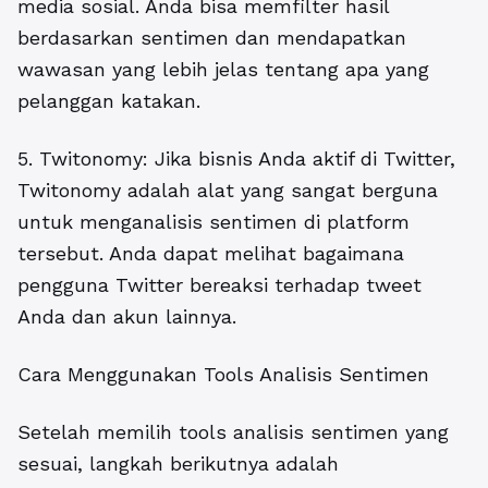
media sosial. Anda bisa memfilter hasil
berdasarkan sentimen dan mendapatkan
wawasan yang lebih jelas tentang apa yang
pelanggan katakan.
5. Twitonomy: Jika bisnis Anda aktif di Twitter,
Twitonomy adalah alat yang sangat berguna
untuk menganalisis sentimen di platform
tersebut. Anda dapat melihat bagaimana
pengguna Twitter bereaksi terhadap tweet
Anda dan akun lainnya.
Cara Menggunakan Tools Analisis Sentimen
Setelah memilih tools analisis sentimen yang
sesuai, langkah berikutnya adalah