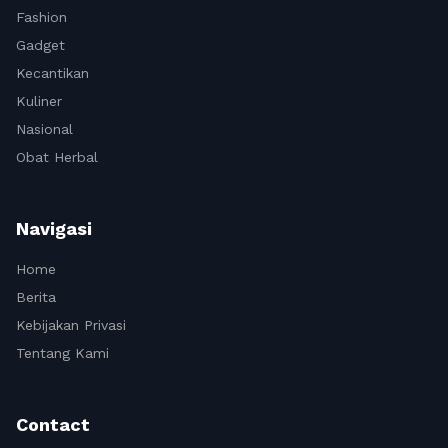
Fashion
Gadget
Kecantikan
Kuliner
Nasional
Obat Herbal
Navigasi
Home
Berita
Kebijakan Privasi
Tentang Kami
Contact