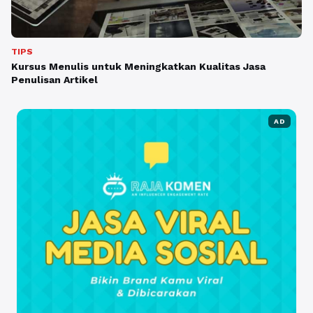
TIPS
Kursus Menulis untuk Meningkatkan Kualitas Jasa
Penulisan Artikel
AD