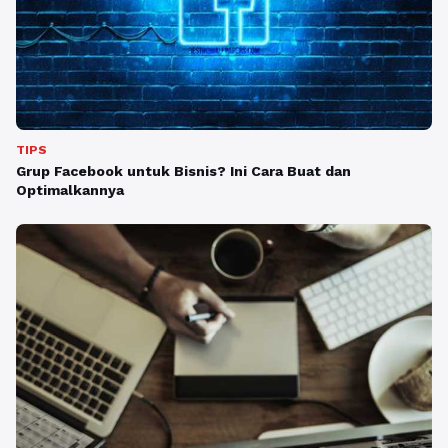
TIPS
Grup Facebook untuk Bisnis? Ini Cara Buat dan
Optimalkannya