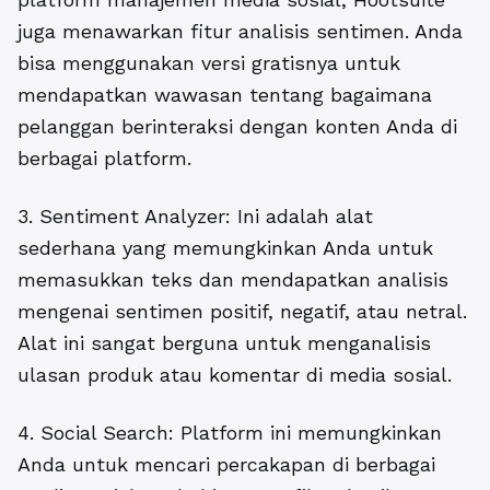
juga menawarkan fitur analisis sentimen. Anda
bisa menggunakan versi gratisnya untuk
mendapatkan wawasan tentang bagaimana
pelanggan berinteraksi dengan konten Anda di
berbagai platform.
3. Sentiment Analyzer: Ini adalah alat
sederhana yang memungkinkan Anda untuk
memasukkan teks dan mendapatkan analisis
mengenai sentimen positif, negatif, atau netral.
Alat ini sangat berguna untuk menganalisis
ulasan produk atau komentar di media sosial.
4. Social Search: Platform ini memungkinkan
Anda untuk mencari percakapan di berbagai