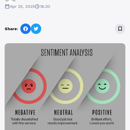
calendar_today
schedule
Apr 25, 2025
18:30
bookmark_border
Share: