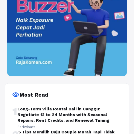
visibility
Most Read
1
Long-Term Villa Rental Bali in Canggu:
Negotiate 12 to 24 Months with Seasonal
Repairs, Rent Credits, and Renewal Timing
Pariwisata
5 Tips Memilih Baju Couple Murah Tapi Tidak