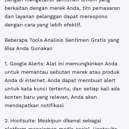
berkaitan dengan merek Anda, tim pemasaran
dan layanan pelanggan dapat merespons
dengan cara yang lebih efektif.
Beberapa Tools Analisis Sentimen Gratis yang
Bisa Anda Gunakan
1. Google Alerts: Alat ini memungkinkan Anda
untuk memantau sebutan merek atau produk
Anda di internet. Anda dapat membuat alert
untuk kata kunci tertentu, dan setiap kali ada
konten baru yang relevan, Anda akan
mendapatkan notifikasi.
2. Hootsuite: Meskipun dikenal sebagai
platform manajemen media sosial, Hootsuite