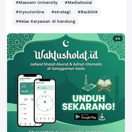
#Masoem University
#MediaSosial
#tryoutonline
#strategi
#Backlink
#Kelas Karyawan di bandung
AD