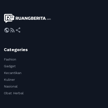
public
rss_feed
share
Categories
Fashion
Gadget
Kecantikan
Kuliner
Nasional
Obat Herbal