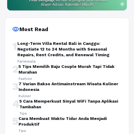
visibility
Most Read
1
Long-Term Villa Rental Bali in Canggu:
Negotiate 12 to 24 Months with Seasonal
Repairs, Rent Credits, and Renewal Timing
Pariwisata
2
5 Tips Memilih Baju Couple Murah Tapi Tidak
Murahan
Fashion
3
7 Varian Bakso Antimainstream Wisata Kuliner
Indonesia
Kuliner
4
5 Cara Memperkuat Sinyal WiFi Tanpa Aplikasi
Tambahan
Tips
5
Cara Membuat Waktu Tidur Anda Menjadi
Produktif
Tips