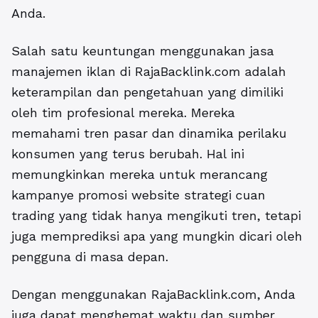
Anda.
Salah satu keuntungan menggunakan jasa
manajemen iklan di RajaBacklink.com adalah
keterampilan dan pengetahuan yang dimiliki
oleh tim profesional mereka. Mereka
memahami tren pasar dan dinamika perilaku
konsumen yang terus berubah. Hal ini
memungkinkan mereka untuk merancang
kampanye promosi website strategi cuan
trading yang tidak hanya mengikuti tren, tetapi
juga memprediksi apa yang mungkin dicari oleh
pengguna di masa depan.
Dengan menggunakan RajaBacklink.com, Anda
juga dapat menghemat waktu dan sumber