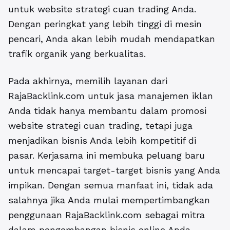
untuk website strategi cuan trading Anda.
Dengan peringkat yang lebih tinggi di mesin
pencari, Anda akan lebih mudah mendapatkan
trafik organik yang berkualitas.
Pada akhirnya, memilih layanan dari
RajaBacklink.com untuk jasa manajemen iklan
Anda tidak hanya membantu dalam promosi
website strategi cuan trading, tetapi juga
menjadikan bisnis Anda lebih kompetitif di
pasar. Kerjasama ini membuka peluang baru
untuk mencapai target-target bisnis yang Anda
impikan. Dengan semua manfaat ini, tidak ada
salahnya jika Anda mulai mempertimbangkan
penggunaan RajaBacklink.com sebagai mitra
dalam pengembangan bisnis online Anda.