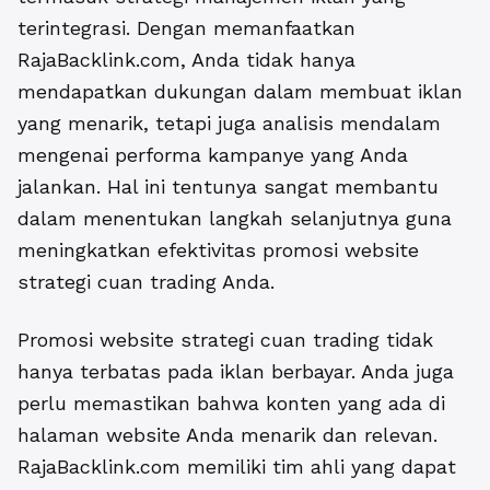
terintegrasi. Dengan memanfaatkan
RajaBacklink.com, Anda tidak hanya
mendapatkan dukungan dalam membuat iklan
yang menarik, tetapi juga analisis mendalam
mengenai performa kampanye yang Anda
jalankan. Hal ini tentunya sangat membantu
dalam menentukan langkah selanjutnya guna
meningkatkan efektivitas
promosi website
strategi cuan trading
Anda.
Promosi website strategi cuan trading tidak
hanya terbatas pada iklan berbayar. Anda juga
perlu memastikan bahwa konten yang ada di
halaman website Anda menarik dan relevan.
RajaBacklink.com memiliki tim ahli yang dapat