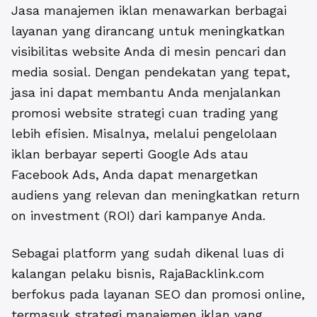
Jasa manajemen iklan menawarkan berbagai
layanan yang dirancang untuk meningkatkan
visibilitas website Anda di mesin pencari dan
media sosial. Dengan pendekatan yang tepat,
jasa ini dapat membantu Anda menjalankan
promosi website strategi cuan trading
yang
lebih efisien. Misalnya, melalui pengelolaan
iklan berbayar seperti Google Ads atau
Facebook Ads, Anda dapat menargetkan
audiens yang relevan dan meningkatkan return
on investment (ROI) dari kampanye Anda.
Sebagai platform yang sudah dikenal luas di
kalangan pelaku bisnis, RajaBacklink.com
berfokus pada layanan SEO dan promosi online,
termasuk strategi manajemen iklan yang