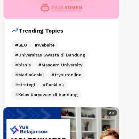
trending_up
Trending Topics
#SEO
#website
#Universitas Swasta di Bandung
#bisnis
#Masoem University
#MediaSosial
#tryoutonline
#strategi
#Backlink
#Kelas Karyawan di bandung
AD