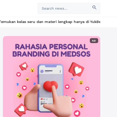
search
n materi lengkap hanya di YukBelajar.com. Mulai langkah suksesm
AD