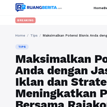
Home
Be
BREAKING
Home
/
Tips
/
TIPS
Maksimalkan Pot
Anda dengan Ja
Iklan dan Strate
Meningkatkan P
Bersama Rajak