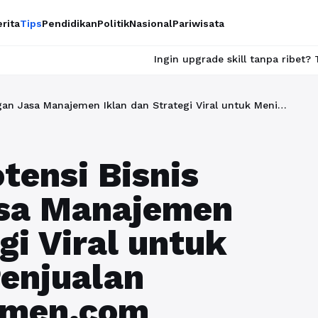
rita
Tips
Pendidikan
Politik
Nasional
Pariwisata
Ingin upgrade skill tanpa ribet? Temukan kelas seru da
Maksimalkan Potensi Bisnis Anda dengan Jasa Manajemen Iklan dan Strategi Viral untuk Meningkatkan Penjualan Bersama Rajakomen.com
ensi Bisnis
sa Manajemen
gi Viral untuk
enjualan
omen.com