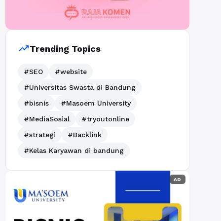
trending_up
Trending Topics
#SEO
#website
#Universitas Swasta di Bandung
#bisnis
#Masoem University
#MediaSosial
#tryoutonline
#strategi
#Backlink
#Kelas Karyawan di bandung
AD