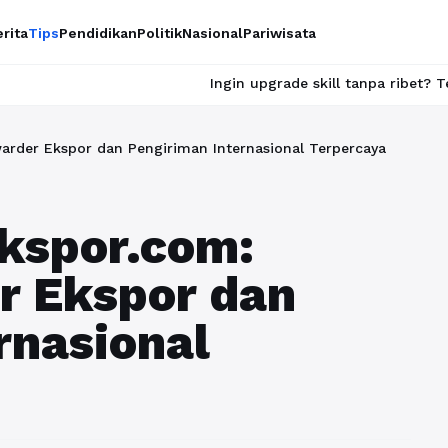
rita
Tips
Pendidikan
Politik
Nasional
Pariwisata
Ingin upgrade skill tanpa ribet? Temukan kelas ser
arder Ekspor dan Pengiriman Internasional Terpercaya
kspor.com:
r Ekspor dan
rnasional