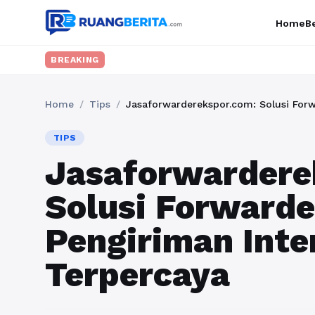
Home
Be
BREAKING
Home
/
Tips
/
Jasaforwarderekspor.com: Solusi Forw
TIPS
Jasaforwardere
Solusi Forwarde
Pengiriman Inte
Terpercaya