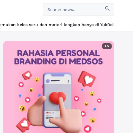
search
u dan materi lengkap hanya di YukBelajar.com. Mulai langkah suk
AD