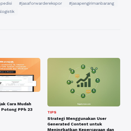
pedisi
#jasaforwarderekspor
#jasapengirimanbarang
logistik
jak Cara Mudah
 Potong PPh 23
TIPS
Strategi Menggunakan User
Generated Content untuk
Meningkatkan Kepercayaan dan