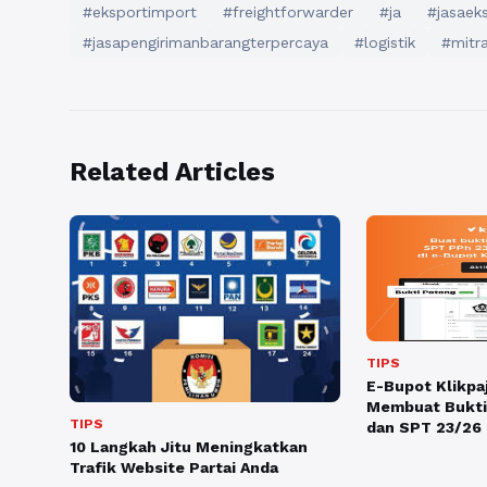
#eksportimport
#freightforwarder
#ja
#jasaeks
#jasapengirimanbarangterpercaya
#logistik
#mitra
Related Articles
TIPS
E-Bupot Klikpa
Membuat Bukti
TIPS
dan SPT 23/26
10 Langkah Jitu Meningkatkan
Trafik Website Partai Anda