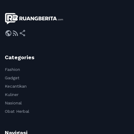
public
rss_feed
share
Categories
Fashion
Gadget
Kecantikan
Kuliner
Nasional
Obat Herbal
Navigasi