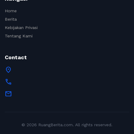
Home
Berita
Kebijakan Privasi
Tentang Kami
Contact
location_on
call
mail
© 2026 RuangBerita.com. All rights reserved.