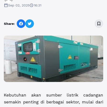
calendar_today
schedule
Sep 02, 2025
16:31
bookmark_border
Share:
Kebutuhan akan sumber listrik cadangan
semakin penting di berbagai sektor, mulai dari