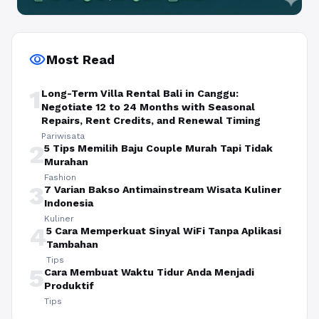
visibility
Most Read
1
Long-Term Villa Rental Bali in Canggu:
Negotiate 12 to 24 Months with Seasonal
Repairs, Rent Credits, and Renewal Timing
Pariwisata
2
5 Tips Memilih Baju Couple Murah Tapi Tidak
Murahan
Fashion
3
7 Varian Bakso Antimainstream Wisata Kuliner
Indonesia
Kuliner
4
5 Cara Memperkuat Sinyal WiFi Tanpa Aplikasi
Tambahan
Tips
5
Cara Membuat Waktu Tidur Anda Menjadi
Produktif
Tips