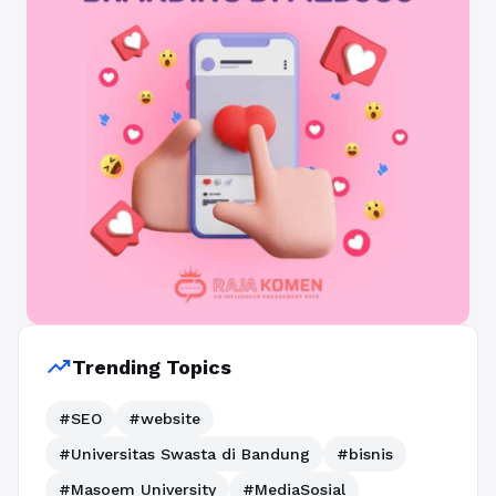
trending_up
Trending Topics
#SEO
#website
#Universitas Swasta di Bandung
#bisnis
#Masoem University
#MediaSosial