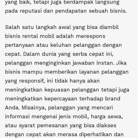
yang baik, tetapi juga berdampak langsung
pada reputasi dan pendapatan sebuah bisnis.
Salah satu langkah awal yang bisa diambil
bisnis rental mobil adalah merespons
pertanyaan atau keluhan pelanggan dengan
cepat.
Dalam dunia yang serba cepat ini,
pelanggan menginginkan jawaban instan. Jika
bisnis mampu memberikan layanan pelanggan
yang responsif, ini tidak hanya akan
meningkatkan kepuasan pelanggan tetapi juga
meningkatkan kepercayaan terhadap brand
Anda. Misalnya, pelanggan yang mencari
informasi mengenai jenis mobil, harga sewa,
atau syarat pemesanan yang bisa diakses
dengan cepat akan merasa diperhatikan dan