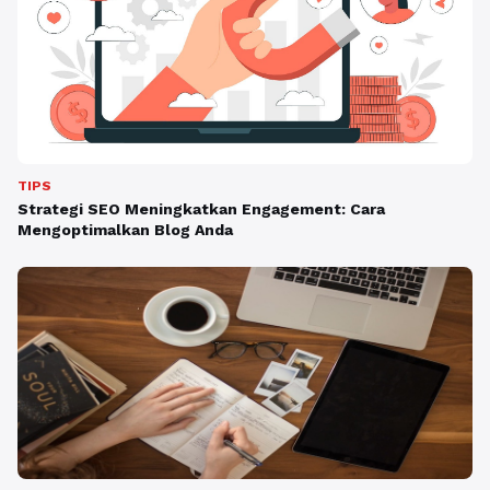
TIPS
Strategi SEO Meningkatkan Engagement: Cara
Mengoptimalkan Blog Anda