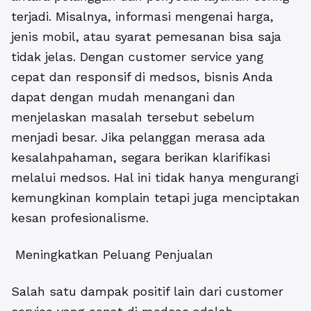
terjadi. Misalnya, informasi mengenai harga,
jenis mobil, atau syarat pemesanan bisa saja
tidak jelas. Dengan customer service yang
cepat dan responsif di medsos, bisnis Anda
dapat dengan mudah menangani dan
menjelaskan masalah tersebut sebelum
menjadi besar. Jika pelanggan merasa ada
kesalahpahaman, segara berikan klarifikasi
melalui medsos. Hal ini tidak hanya mengurangi
kemungkinan komplain tetapi juga menciptakan
kesan profesionalisme.
Meningkatkan Peluang Penjualan
Salah satu dampak positif lain dari customer