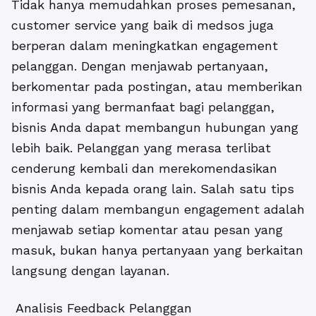
Tidak hanya memudahkan proses pemesanan,
customer service yang baik di medsos juga
berperan dalam meningkatkan engagement
pelanggan. Dengan menjawab pertanyaan,
berkomentar pada postingan, atau memberikan
informasi yang bermanfaat bagi pelanggan,
bisnis Anda dapat membangun hubungan yang
lebih baik. Pelanggan yang merasa terlibat
cenderung kembali dan merekomendasikan
bisnis Anda kepada orang lain. Salah satu tips
penting dalam membangun engagement adalah
menjawab setiap komentar atau pesan yang
masuk, bukan hanya pertanyaan yang berkaitan
langsung dengan layanan.
Analisis Feedback Pelanggan