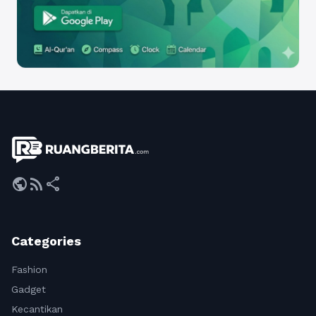
public
rss_feed
share
Categories
Fashion
Gadget
Kecantikan