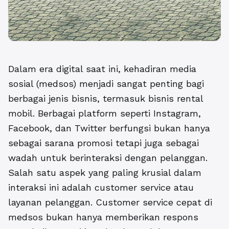
Dalam era digital saat ini, kehadiran media
sosial (medsos) menjadi sangat penting bagi
berbagai jenis bisnis, termasuk bisnis rental
mobil. Berbagai platform seperti Instagram,
Facebook, dan Twitter berfungsi bukan hanya
sebagai sarana promosi tetapi juga sebagai
wadah untuk berinteraksi dengan pelanggan.
Salah satu aspek yang paling krusial dalam
interaksi ini adalah customer service atau
layanan pelanggan. Customer service cepat di
medsos bukan hanya memberikan respons