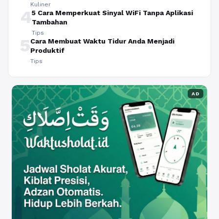
Kuliner
4
5 Cara Memperkuat Sinyal WiFi Tanpa Aplikasi
Tambahan
Tips
5
Cara Membuat Waktu Tidur Anda Menjadi
Produktif
Tips
AD