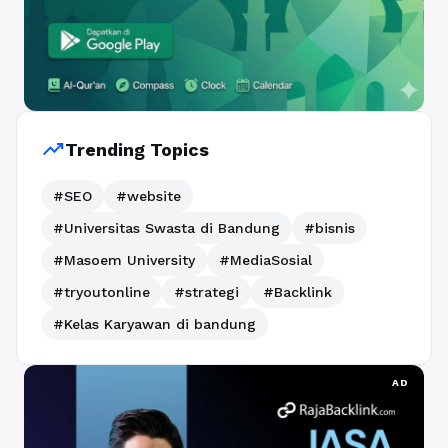
trending_up
Trending Topics
#SEO
#website
#Universitas Swasta di Bandung
#bisnis
#Masoem University
#MediaSosial
#tryoutonline
#strategi
#Backlink
#Kelas Karyawan di bandung
AD