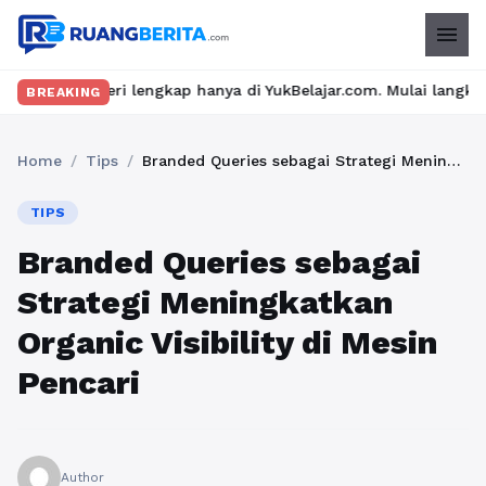
menu
lengkap hanya di YukBelajar.com. Mulai langkah suksesmu hari in
BREAKING
Home
/
Tips
/
Branded Queries sebagai Strategi Meningkatkan Organic Visibility di Mesin Pencari
TIPS
Branded Queries sebagai
Strategi Meningkatkan
Organic Visibility di Mesin
Pencari
Author